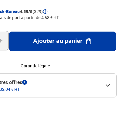
inte interchangeable., PHOTOS NON CONTRACTUELLES
ock-Bureau
4.59/5
(329)
ais de port à partir de 4,58 € HT
Ajouter au panier
Garantie légale
tres offres
1
 32,04 € HT