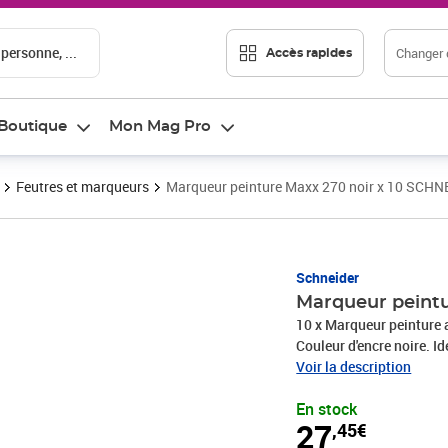
 personne, ...
Changer d
Accès rapides
Boutique
Mon Mag Pro
Feutres et marqueurs
Marqueur peinture Maxx 270 noir x 10 SCHN
Prix 27,45€
Schneider
Marqueur peintu
10 x Marqueur peinture 
Couleur d'encre noire. I
comme par ex. papier, pl
Voir la description
forte adhérence et résis
En stock
résistante à la lumière, 
27
,45€
résistante à la corrosio