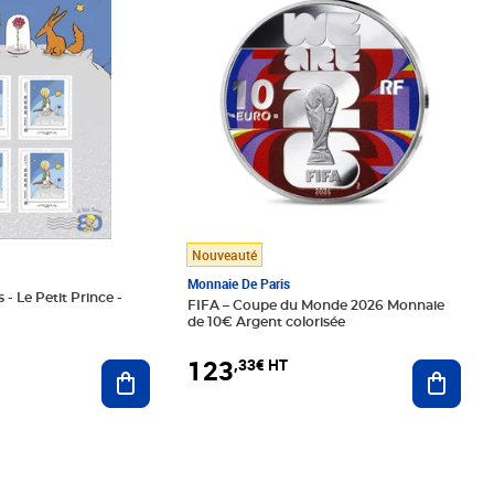
Nouveauté
Monnaie De Paris
 - Le Petit Prince -
FIFA – Coupe du Monde 2026 Monnaie
de 10€ Argent colorisée
123
,33€ HT
Ajoute
Ajouter au panier