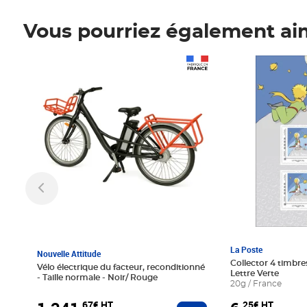
Vous pourriez également ai
Prix 1 241,67€ HT
Prix 6,25€ HT
La Poste
Nouvelle Attitude
Collector 4 timbres
Vélo électrique du facteur, reconditionné
Lettre Verte
- Taille normale - Noir/ Rouge
20g / France
,67€ HT
,25€ HT
Ajouter au panier