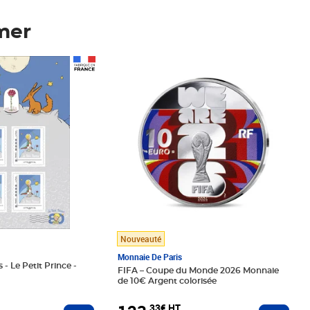
mer
Prix 123,33€ HT
Nouveauté
Monnaie De Paris
 - Le Petit Prince -
FIFA – Coupe du Monde 2026 Monnaie
de 10€ Argent colorisée
,33€ HT
Ajoute
Ajouter au panier