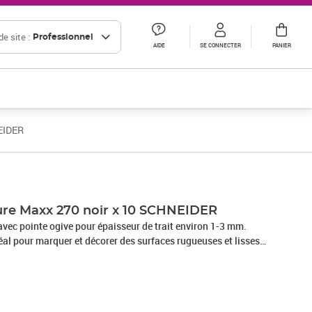
e site :
Professionnel
AIDE
SE CONNECTER
PANIER
EIDER
Prix 32,04€ HT
re Maxx 270 noir x 10 SCHNEIDER
avec pointe ogive pour épaisseur de trait environ 1-3 mm.
déal pour marquer et décorer des surfaces rugueuses et lisses,
astique, verre, métal, céramique, etc. Fort pouvoir couvrant,
tance à l´abrasion sur presque tous les matériaux. L'encre est
à l´eau et au temps, résistante à la chaleur jusqu´à 300° C et
n et au lavage. Le débit d´encre est modulé par valve, sans