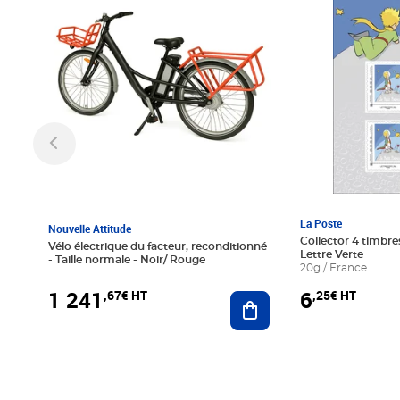
La Poste
Nouvelle Attitude
Collector 4 timbres
Vélo électrique du facteur, reconditionné
Lettre Verte
- Taille normale - Noir/ Rouge
20g / France
1 241
6
,67€ HT
,25€ HT
Ajouter au panier