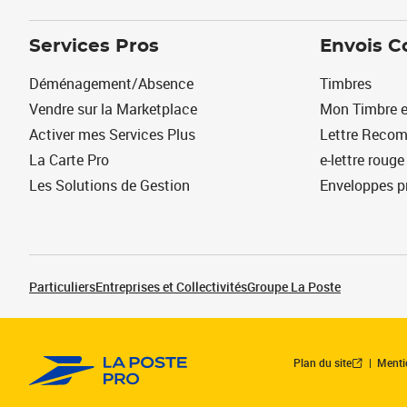
Services Pros
Envois C
Déménagement/Absence
Timbres
Vendre sur la Marketplace
Mon Timbre e
Activer mes Services Plus
Lettre Reco
La Carte Pro
e-lettre rouge
Les Solutions de Gestion
Enveloppes p
Particuliers
Entreprises et Collectivités
Groupe La Poste
Plan du site
Menti