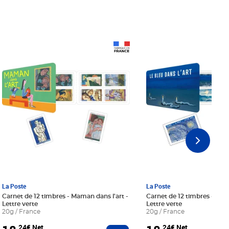
Prix 18,24€ Net
Prix 18,24€ Net
La Poste
La Poste
Carnet de 12 timbres - Maman dans l'art -
Carnet de 12 timbres - Le bl
Lettre verte
Lettre verte
20g / France
20g / France
,24€ Net
,24€ Net
r au panier
Ajouter au panier