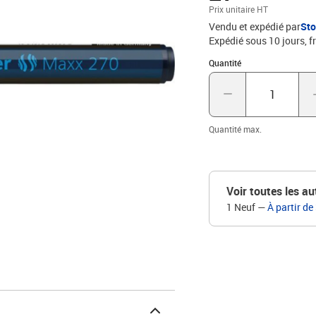
toluène et xylène. Po
Prix unitaire HT
Vendu et expédié par
St
Expédié sous 10 jours, fr
Quantité : 1
Quantité
Quantité max.
Voir toutes les au
1 Neuf
—
À partir de