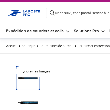
ontenu de la page
N° de suivi, code postal, service à la
Expédition de courriers et colis
Solutions Pro
Accueil
boutique
Fournitures de bureau
Ecriture et correction
Ignorer les images