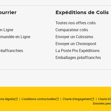
ourrier
Expéditions de Colis
Toutes nos offres colis
n Ligne
Comparateur colis
mmandée en Ligne
Envoyer un Colissimo
Envoyer un Chronopost
réaffranchies
La Poste Pro Expéditions
Emballages préaffranchis
ons légales
Conditions contractuelles
Charte d’engagement
Charte d'a
Données pers