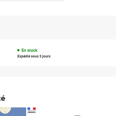
En stock
Expédié sous 3 jours
té
Prix 123,33€ HT