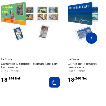
La Poste
La Poste
Carnet de 12 timbres - Maman dans l'art -
Carnet de 12 timbres - Le bl
Lettre verte
Lettre verte
20g / France
20g / France
18
18
,24€ Net
,24€ Net
r au panier
Ajouter au panier