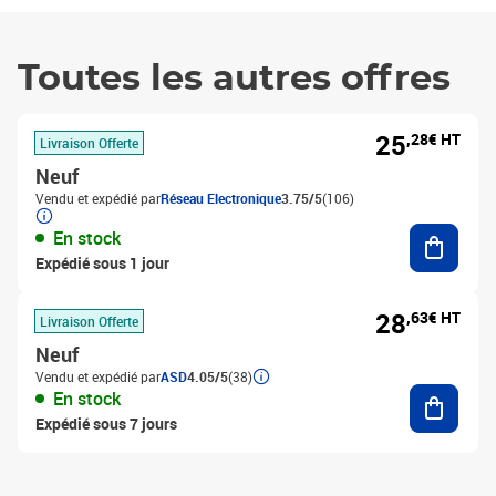
Toutes les autres offres
25
,28€ HT
Livraison Offerte
Neuf
Vendu et expédié par
Réseau Electronique
3.75/5
(106)
Ajouter
En stock
Expédié sous 1 jour
28
,63€ HT
Livraison Offerte
Neuf
Vendu et expédié par
ASD
4.05/5
(38)
Ajouter
En stock
Expédié sous 7 jours