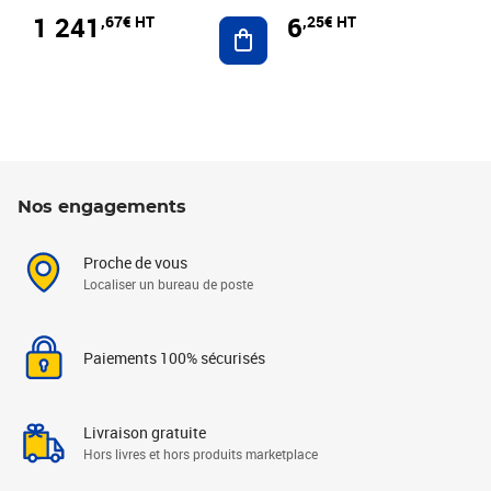
1 241
6
,67€ HT
,25€ HT
Ajouter au panier
Nos engagements
Proche de vous
Localiser un bureau de poste
Paiements 100% sécurisés
Livraison gratuite
Hors livres et hors produits marketplace