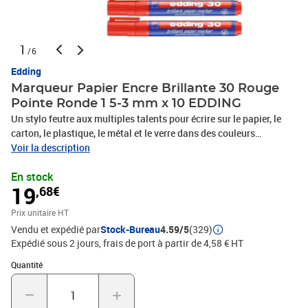
1
/6
Edding
Marqueur Papier Encre Brillante 30 Rouge
Pointe Ronde 1 5-3 mm x 10 EDDING
Un stylo feutre aux multiples talents pour écrire sur le papier, le
carton, le plastique, le métal et le verre dans des couleurs
brillantes qui résistent à la lumière L'encre résiste à l'eau, à
Voir la description
l'effacement au chiffon sec, à l'abrasion et à la chaleur sur presque
En stock
toutes les surfaces Rechargeable dans les couleurs noir, rouge,
19
,68€
bleu et vert avec l'encre de recharge edding PTK 25 Possibilité de
glisser le capuchon sur le bout du corps Un clip pratique évite au
Prix unitaire HT
marqueur de rouler et permet de l'accrocher à un vêtement ou à un
Vendu et expédié par
Stock-Bureau
4.59/5
(329)
objet Produit de marque haut de gamme Produit fabriqué en
Expédié sous 2 jours, frais de port à partir de 4,58 € HT
Allemagne
Quantité : 1
Quantité