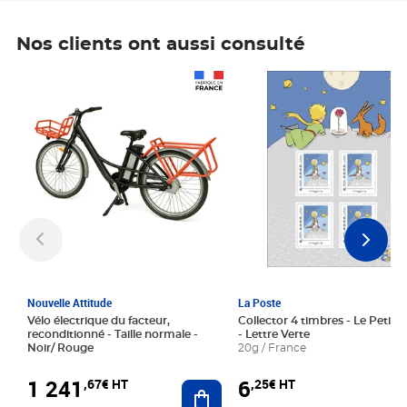
Nos clients ont aussi consulté
Prix 1 241,67€ HT
Prix 6,25€ HT
Nouvelle Attitude
La Poste
Vélo électrique du facteur,
Collector 4 timbres - Le Petit P
reconditionné - Taille normale -
- Lettre Verte
Noir/ Rouge
20g / France
1 241
6
,67€ HT
,25€ HT
Ajouter au panier