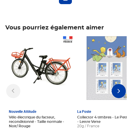
Vous pourriez également aimer
Prix 1 241,67€ HT
Prix 6,25€ HT
Nouvelle Attitude
La Poste
Vélo électrique du facteur,
Collector 4 timbres - Le Petit P
reconditionné - Taille normale -
- Lettre Verte
Noir/ Rouge
20g / France