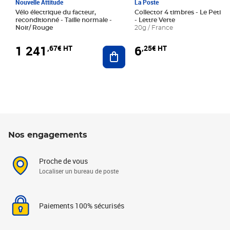
Nouvelle Attitude
La Poste
Vélo électrique du facteur,
Collector 4 timbres - Le Petit P
reconditionné - Taille normale -
- Lettre Verte
Noir/ Rouge
20g / France
1 241
6
,67€ HT
,25€ HT
Ajouter au panier
Nos engagements
Proche de vous
Localiser un bureau de poste
Paiements 100% sécurisés