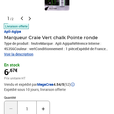
1
/2
Livraison offerte
Apli-Agipa
Marqueur Craie Vert chalk Pointe ronde
Type de produit : feutreMarque : Apli AgipaRéférence Interne :
45356Couleur : vertConditionnement : 1 pièceExpédié de France
par notre entrepot Lyonnais
Voir la description
En stock
6
,67€
Prix unitaire HT
Vendu et expédié par
MegaCrea
4.54/5
(52)
Expédié sous 10 jours
livraison offerte
Quantité : 1
Quantité