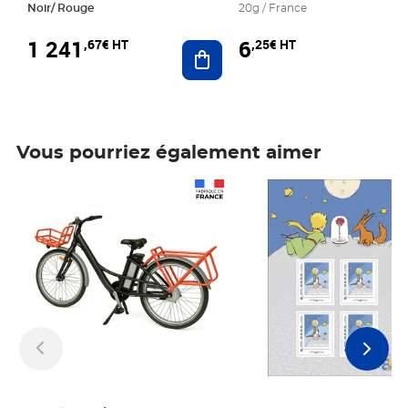
Noir/ Rouge
20g / France
1 241
6
,67€ HT
,25€ HT
Ajouter au panier
Vous pourriez également aimer
Prix 1 241,67€ HT
Prix 6,25€ HT