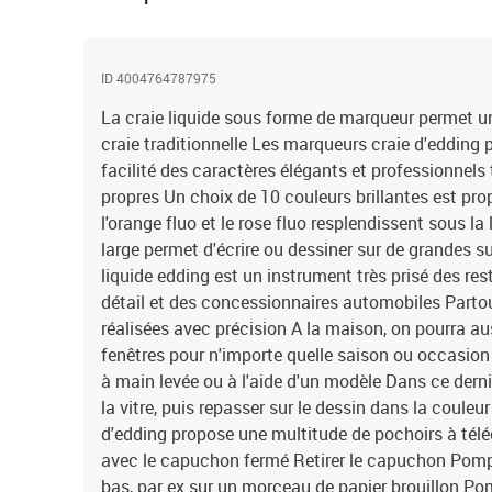
ID 4004764787975
La craie liquide sous forme de marqueur permet u
craie traditionnelle Les marqueurs craie d'edding 
facilité des caractères élégants et professionnels
propres Un choix de 10 couleurs brillantes est prop
l'orange fluo et le rose fluo resplendissent sous l
large permet d'écrire ou dessiner sur de grandes 
liquide edding est un instrument très prisé des r
détail et des concessionnaires automobiles Partout
réalisées avec précision A la maison, on pourra au
fenêtres pour n'importe quelle saison ou occasion
à main levée ou à l'aide d'un modèle Dans ce dernie
la vitre, puis repasser sur le dessin dans la couleur
d'edding propose une multitude de pochoirs à tél
avec le capuchon fermé Retirer le capuchon Pompe
bas, par ex sur un morceau de papier brouillon Po