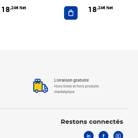
18
18
,24€ Net
,24€ Net
r au panier
Ajouter au panier
Livraison gratuite
Hors livres et hors produits
marketplace
Linkedin
Facebook
Youtube
Restons connectés