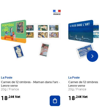
Prix 18,24€ Net
Prix 18,24€ Net
La Poste
La Poste
Carnet de 12 timbres - Maman dans l'art -
Carnet de 12 timbres - Le bl
Lettre verte
Lettre verte
20g / France
20g / France
18
18
,24€ Net
,24€ Net
r au panier
Ajouter au panier