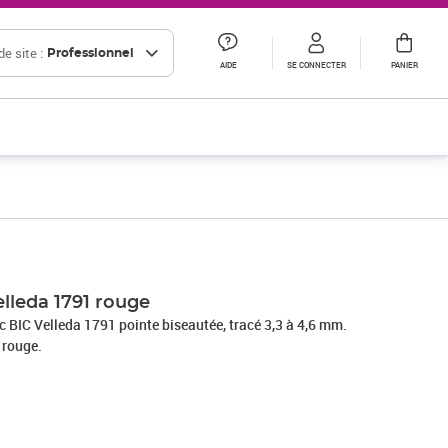
e site :
Professionnel
AIDE
SE CONNECTER
PANIER
Prix 10,00€ HT
Prix 12,01€ HT
lleda 1791 rouge
 BIC Velleda 1791 pointe biseautée, tracé 3,3 à 4,6 mm.
 rouge.