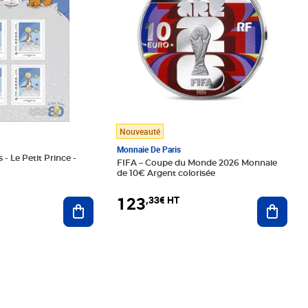
Nouveauté
Monnaie De Paris
 - Le Petit Prince -
FIFA – Coupe du Monde 2026 Monnaie
de 10€ Argent colorisée
123
,33€ HT
Ajoute
Ajouter au panier