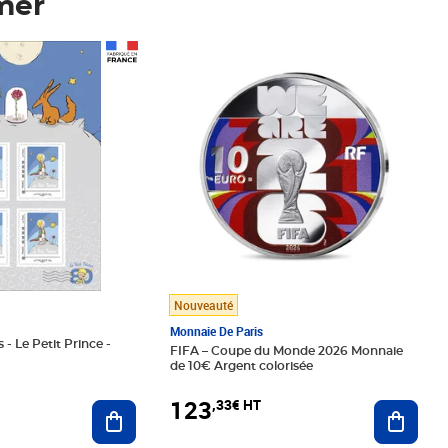
mer
Prix 123,33€ HT
Nouveauté
Monnaie De Paris
 - Le Petit Prince -
FIFA – Coupe du Monde 2026 Monnaie
de 10€ Argent colorisée
123
,33€ HT
Ajoute
Ajouter au panier