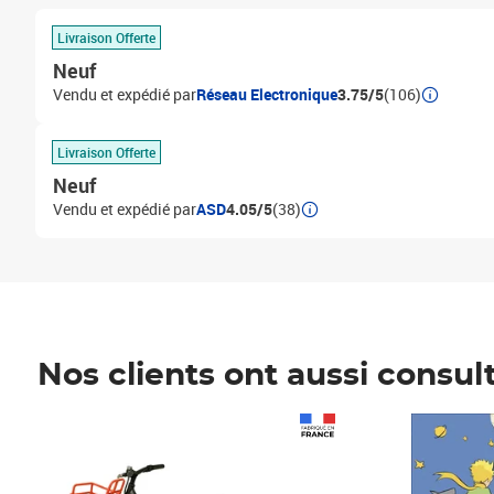
Livraison Offerte
Neuf
Vendu et expédié par
Réseau Electronique
3.75/5
(106)
Livraison Offerte
Neuf
Vendu et expédié par
ASD
4.05/5
(38)
Nos clients ont aussi consul
Prix 1 241,67€ HT
Prix 6,25€ HT