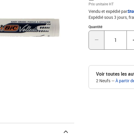
Prix unitaire HT
Vendu et expédié par
St
Expédié sous 3 jours, fra
Quantité : 1
Quantité
Voir toutes les au
2 Neufs
—
À partir d