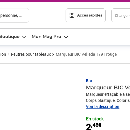
 personne, ...
Changer d
Accès rapides
Boutique
Mon Mag Pro
tion
Feutres pour tableaux
Marqueur BIC Velleda 1791 rouge
Prix 2,46€
Bic
Marqueur BIC Ve
Marqueur effaçable à sec
Corps plastique. Coloris
Voir la description
En stock
2
,46€