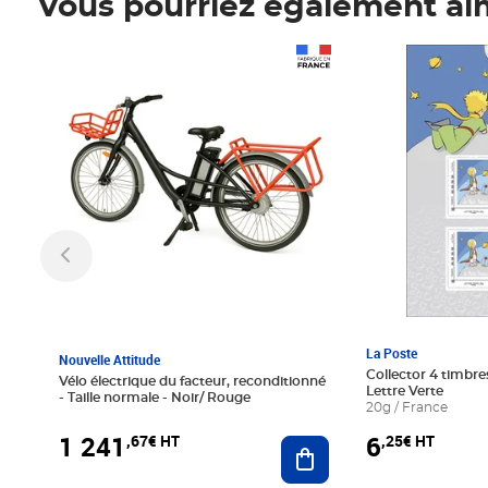
Vous pourriez également ai
Prix 1 241,67€ HT
Prix 6,25€ HT
La Poste
Nouvelle Attitude
Collector 4 timbres
Vélo électrique du facteur, reconditionné
Lettre Verte
- Taille normale - Noir/ Rouge
20g / France
1 241
6
,67€ HT
,25€ HT
Ajouter au panier