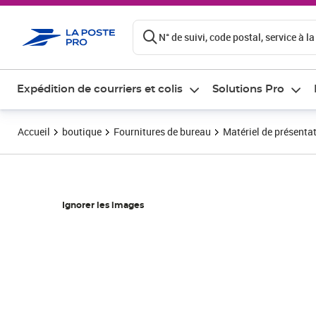
ontenu de la page
N° de suivi, code postal, service à la
Expédition de courriers et colis
Solutions Pro
Accueil
boutique
Fournitures de bureau
Matériel de présenta
Ignorer les images