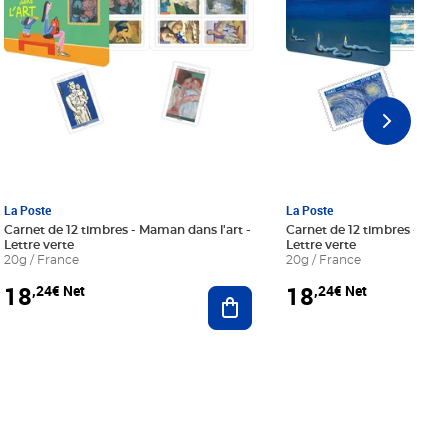
La Poste
La Poste
Carnet de 12 timbres - Maman dans l'art -
Carnet de 12 timbres - Le bl
Lettre verte
Lettre verte
20g / France
20g / France
18
18
,24€ Net
,24€ Net
r au panier
Ajouter au panier