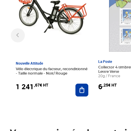
La Poste
Nouvelle Attitude
Collector 4 timbres
Vélo électrique du facteur, reconditionné
Lettre Verte
- Taille normale - Noir/ Rouge
20g / France
1 241
6
,67€ HT
,25€ HT
Ajouter au panier