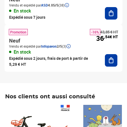
Vendu et expédié par
ASD
4.05/5
(38)
Ajouter
En stock
Expédié sous 7 jours
43,85 € HT
Promotion
-16%
36
,54€ HT
Neuf
Vendu et expédié par
Infopavon
2/5
(3)
En stock
Ajouter
Expédié sous 2 jours, frais de port à partir de
5,29 € HT
Nos clients ont aussi consulté
Prix 1 241,67€ HT
Prix 6,25€ HT