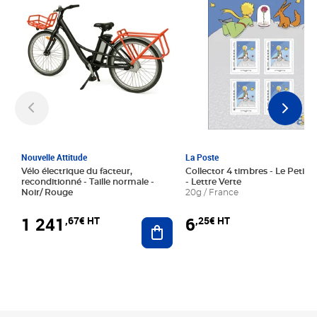
Nouvelle Attitude
La Poste
Vélo électrique du facteur,
Collector 4 timbres - Le Petit P
reconditionné - Taille normale -
- Lettre Verte
Noir/ Rouge
20g / France
1 241
6
,67€ HT
,25€ HT
Ajouter au panier