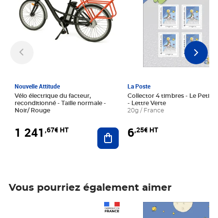
Nouvelle Attitude
La Poste
Vélo électrique du facteur,
Collector 4 timbres - Le Petit P
reconditionné - Taille normale -
- Lettre Verte
Noir/ Rouge
20g / France
1 241
6
,67€ HT
,25€ HT
Ajouter au panier
Vous pourriez également aimer
Prix 1 241,67€ HT
Prix 6,25€ HT