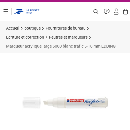
ontenu de la page
Accueil
boutique
Fournitures de bureau
Ecriture et correction
Feutres et marqueurs
Marqueur acrylique large 5000 blanc trafic 5-10 mm EDDING
Prix 7,05€
Prix 1
Prix 1
Prix b
Prix 3