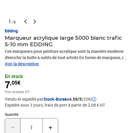
1
/8
Edding
Marqueur acrylique large 5000 blanc trafic
5-10 mm EDDING
Ces marqueurs pour peinture acrylique sont la manière moderne
d'enrichir la boîte à outils de tout artiste En forme de marqueur, ce
stylo de peinture est plus facile à manipuler que l'encre acrylique
Voir la description
conventionnelle en tube Grâce à son système de valve, vous
En stock
pouvez appliquer la peinture directement sur la surface et garantir
7
,05€
un débit régulier Précis et facile à appliquer, il permet une
créativité spontanée Le côté épais de la pointe permet de tracer de
Prix unitaire HT
gros traits de peinture et de peindre des surfaces plus grandes Il
Vendu et expédié par
Stock-Bureau
4.59/5
(329)
est ainsi possible de réaliser des œuvres d'art de grandes
Expédié sous 3 jours, frais de port à partir de 2,08 € HT
dimensions et laborieuses à exécuter aussi bien que des cartes de
vœux vite décorées La créativité n'a plus aucune limite Un petit
Quantité : 1
Quantité
conseil : les couleurs peuvent être mélangées ou superposées Il est
également possible d'utiliser le marqueur acrylique avec la
peinture permanente en bombe edding 5200 Pour cela, il faut