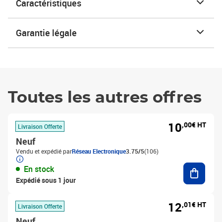
Caractéristiques
Garantie légale
Toutes les autres offres
10
,00€ HT
Livraison Offerte
Neuf
Vendu et expédié par
Réseau Electronique
3.75/5
(106)
Ajouter
En stock
Expédié sous 1 jour
12
,01€ HT
Livraison Offerte
Neuf