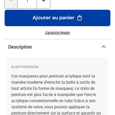
bombe edding 5200 Pour cela, il faut d'abord bomber la surface de
la toile, par exemple Après séchage, on pourra peindre par-dessus
avec le marqueur acrylique Les palettes de couleurs de ces deux
Ajouter au panier
gammes de produits sont coordonnées entre elles Avant la
première utilisation, le marqueur doit être activé comme suit : Tout
d'abord, secouez vigoureusement le marqueur avec le capuchon
Garantie légale
encore en place, puis retirez le capuchon Avec la plume vers le bas,
amorcez le stylo sur un morceau de papier test, en appuyant
Description
délicatement sur le papier à plusieurs reprises jusqu'à ce que
l'encre remplisse la pointe Le marqueur est maintenant prêt à être
utilisé Le capuchon peut être rangé sur l'extrémité du marqueur
Stocker horizontalement et à température ambiante (5-30 °C)
ID 4057305026934
Produit de marque de haute qualité Fabriqué en Allemagne
Ces marqueurs pour peinture acrylique sont la
manière moderne d'enrichir la boîte à outils de
tout artiste En forme de marqueur, ce stylo de
peinture est plus facile à manipuler que l'encre
acrylique conventionnelle en tube Grâce à son
système de valve, vous pouvez appliquer la
peinture directement sur la surface et garantir un