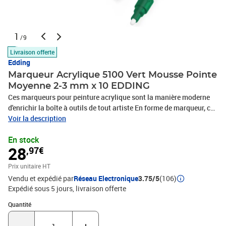
1
/9
Livraison offerte
Edding
Marqueur Acrylique 5100 Vert Mousse Pointe
Moyenne 2-3 mm x 10 EDDING
Ces marqueurs pour peinture acrylique sont la manière moderne
d'enrichir la boîte à outils de tout artiste En forme de marqueur, ce
stylo de peinture est plus facile à manipuler que l'encre acrylique
Voir la description
conventionnelle en tube Grâce à son système de valve, vous
En stock
pouvez appliquer la peinture directement sur la surface et garantir
28
,97€
un débit régulier Précis et facile à appliquer, il permet une
créativité spontanée La largeur d'écriture moyenne garantit des
Prix unitaire HT
tracés précis pour une multitude de motifs Il est ainsi possible de
Vendu et expédié par
Réseau Electronique
3.75/5
(106)
réaliser des œuvres d'art de grandes dimensions et laborieuses à
Expédié sous 5 jours
livraison offerte
exécuter aussi bien que des cartes de vœux vite décorées La
créativité n'a plus aucune limite Un petit conseil : les couleurs
Quantité : 1
Quantité
peuvent être mélangées ou superposées Il est également possible
d'utiliser le marqueur acrylique avec la peinture permanente en