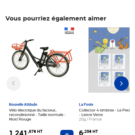
Vous pourriez également aimer
Prix 1 241,67€ HT
Prix 6,25€ HT
Nouvelle Attitude
La Poste
Vélo électrique du facteur,
Collector 4 timbres - Le Petit P
reconditionné - Taille normale -
- Lettre Verte
Noir/ Rouge
20g / France
1 241
6
,67€ HT
,25€ HT
Ajouter au panier