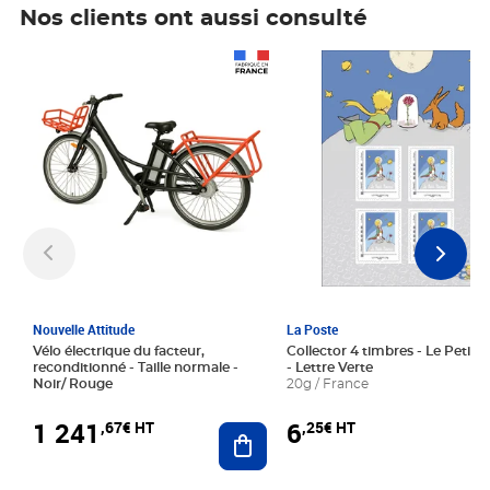
Nos clients ont aussi consulté
Prix 1 241,67€ HT
Prix 6,25€ HT
Nouvelle Attitude
La Poste
Vélo électrique du facteur,
Collector 4 timbres - Le Petit P
reconditionné - Taille normale -
- Lettre Verte
Noir/ Rouge
20g / France
1 241
6
,67€ HT
,25€ HT
Ajouter au panier