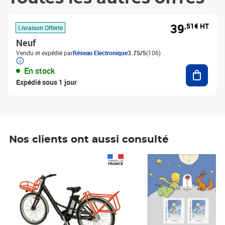
39
,51€ HT
Livraison Offerte
Neuf
Vendu et expédié par
Réseau Electronique
3.75/5
(106)
Ajouter
En stock
Expédié sous 1 jour
Nos clients ont aussi consulté
Prix 1 241,67€ HT
Prix 6,25€ HT