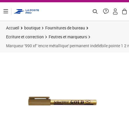
ontenu de la page
Accueil
boutique
Fournitures de bureau
Ecriture et correction
Feutres et marqueurs
Marqueur '990 xf' 'encre métallique' permanent indélébile pointe 1 2 
Prix 32,94€
Prix 3