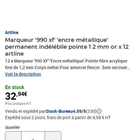
Artline
Marqueur '990 xf' 'encre métallique'
permanent indélébile pointe 1 2 mm or x 12
artline
12 x Marqueur '990 XF' 'Encre métallique'.Pointe fibre acrylique
fine de 1,2 mm.Corps métal.Pour amorcer l'encre : bien secouer
avant usage & appuyer plusieurs fois sur la pointe.Encre
Voir la description
métallique permanente.Encre : pigmentée, résiste à l’eau et à la
En stock
lumière.Encre inodore et sans xylène.Encre RoHs.Qualification
32
,94€
partenaire.Environnement durable., PHOTOS NON
CONTRACTUELLES
Prix unitaire HT
Vendu et expédié par
Stock-Bureau
4.59/5
(330)
Expédié sous 2 jours, frais de port à partir de 4,58 € HT
Quantité : 1
Quantité