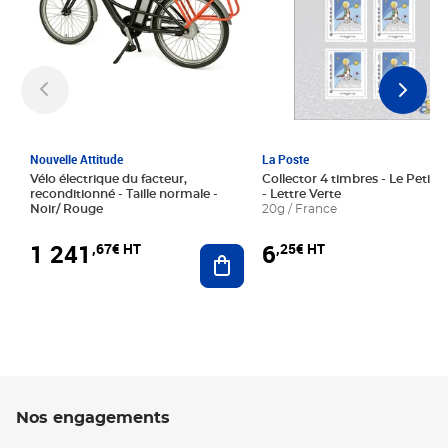
Nouvelle Attitude
La Poste
Vélo électrique du facteur,
Collector 4 timbres - Le Petit P
reconditionné - Taille normale -
- Lettre Verte
Noir/ Rouge
20g / France
1 241
6
,67€ HT
,25€ HT
Ajouter au panier
Nos engagements