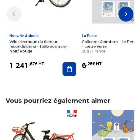
Nouvelle Attitude
La Poste
Vélo électrique du facteur,
Collector 4 timbres - Le Petit P
reconditionné - Taille normale -
- Lettre Verte
Noir/ Rouge
20g / France
1 241
6
,67€ HT
,25€ HT
Ajouter au panier
Vous pourriez également aimer
Prix 1 241,67€ HT
Prix 6,25€ HT