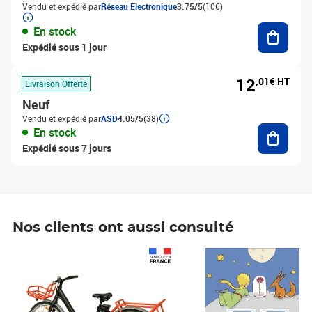
Vendu et expédié par
Réseau Electronique
3.75/5
(106)
Ajouter
En stock
Expédié sous 1 jour
12
,01€ HT
Livraison Offerte
Neuf
Vendu et expédié par
ASD
4.05/5
(38)
Ajouter
En stock
Expédié sous 7 jours
Nos clients ont aussi consulté
Prix 1 241,67€ HT
Prix 6,25€ HT