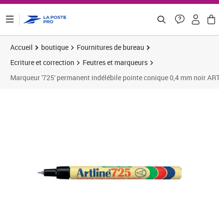
ontenu de la page
Accueil
boutique
Fournitures de bureau
Ecriture et correction
Feutres et marqueurs
Marqueur '725' permanent indélébile pointe conique 0,4 mm noir AR
Prix 3,72€
Prix 1
Prix 1