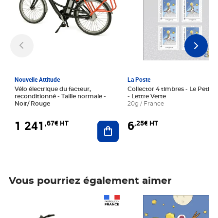
Nouvelle Attitude
La Poste
Vélo électrique du facteur,
Collector 4 timbres - Le Petit P
reconditionné - Taille normale -
- Lettre Verte
Noir/ Rouge
20g / France
1 241
6
,67€ HT
,25€ HT
Ajouter au panier
Vous pourriez également aimer
Prix 1 241,67€ HT
Prix 6,25€ HT