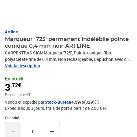
Artline
Marqueur '725' permanent indélébile pointe
conique 0,4 mm noir ARTLINE
CARPENTRAS SIGN Marqueur '725', Pointe conique fibre
polyacétate fine de 0,4 mm, Non rechargeable, Capuchon avec clip,
Corps aluminium, Encre permanente, indélébile, inodore et sans
Voir la description
xylène, Résiste à l’eau et à la lumière, Usage intérieur & extérieur,
En stock
Encre RoHs, Qualification partenaire, Environnement durable.
3
,72€
Prix unitaire HT
Vendu et expédié par
Stock-Bureau
4.59/5
(329)
Expédié sous 3 jours, frais de port à partir de 2,08 € HT
Quantité : 1
Quantité