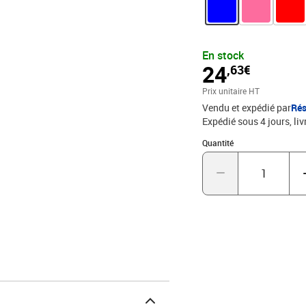
En stock
24
,63€
Prix unitaire HT
Vendu et expédié par
Rés
Expédié sous 4 jours
liv
Quantité : 1
Quantité