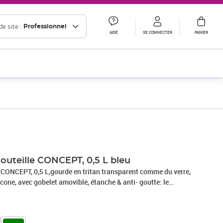
e site :
Professionnel
AIDE
SE CONNECTER
PANIER
uteille CONCEPT, 0,5 L bleu
CONCEPT, 0,5 L,gourde en tritan transparent comme du verre,
licone, avec gobelet amovible, étanche & anti- goutte: le
matique la gourde dès que l'on arrête de boire, adapté au
e dimensions: (L)75 x (T)75 x (H)220 mm