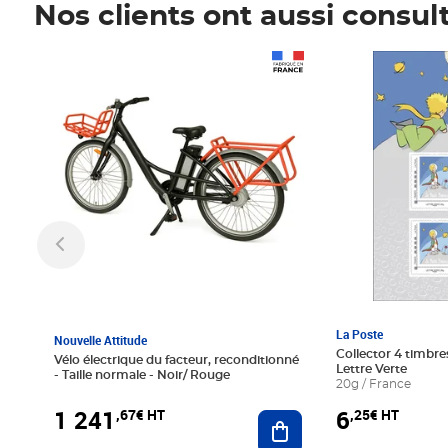
Nos clients ont aussi consul
Prix 1 241,67€ HT
Prix 6,25€ HT
La Poste
Nouvelle Attitude
Collector 4 timbres
Vélo électrique du facteur, reconditionné
Lettre Verte
- Taille normale - Noir/ Rouge
20g / France
1 241
6
,67€ HT
,25€ HT
Ajouter au panier