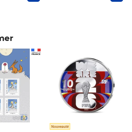
mer
Prix 123,33€ HT
Nouveauté