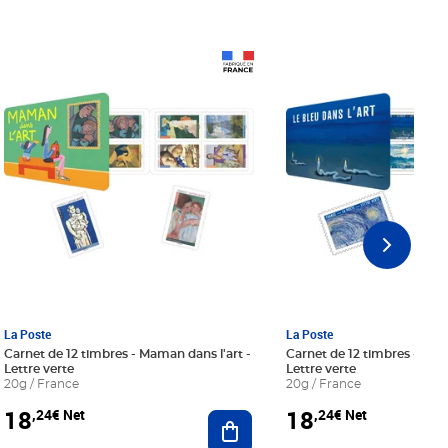
Prix 18,24€ Net
Prix 18,24€ Net
La Poste
La Poste
Carnet de 12 timbres - Maman dans l'art -
Carnet de 12 timbres - Le bl
Lettre verte
Lettre verte
20g / France
20g / France
18
18
,24€ Net
,24€ Net
r au panier
Ajouter au panier