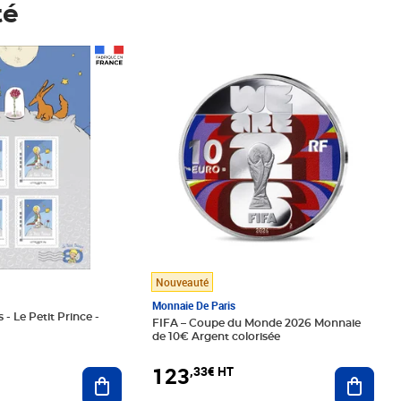
té
Prix 123,33€ HT
Nouveauté
Monnaie De Paris
 - Le Petit Prince -
FIFA – Coupe du Monde 2026 Monnaie
de 10€ Argent colorisée
123
,33€ HT
Ajoute
Ajouter au panier