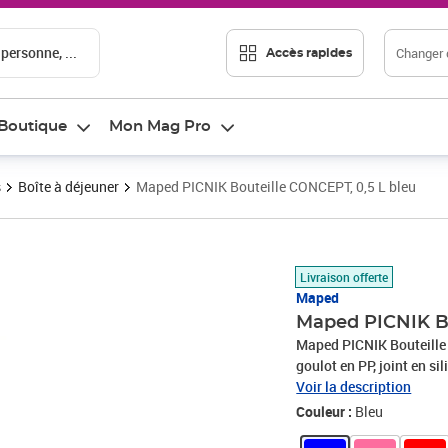
 personne, ...
Changer d
Accès rapides
Boutique
Mon Mag Pro
s
Boîte à déjeuner
Maped PICNIK Bouteille CONCEPT, 0,5 L bleu
Prix 24,63€
Livraison offerte
Maped
Maped PICNIK Bo
Maped PICNIK Bouteille 
goulot en PP, joint en si
système Push ferme auto
Voir la description
lave-vaissell
Couleur :
Bleu