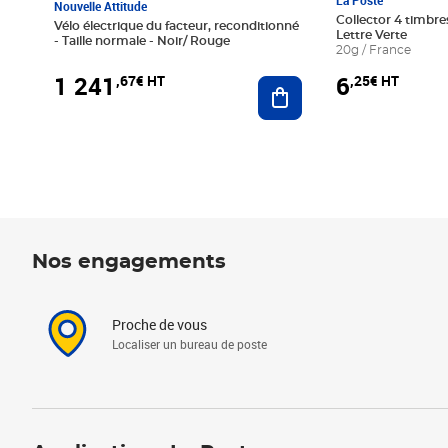
La Poste
Nouvelle Attitude
Collector 4 timbres
Vélo électrique du facteur, reconditionné
Lettre Verte
- Taille normale - Noir/ Rouge
20g / France
1 241
6
,67€ HT
,25€ HT
Ajouter au panier
Nos engagements
Proche de vous
Localiser un bureau de poste