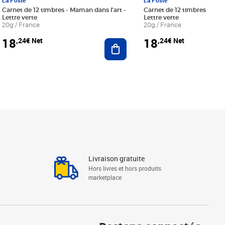
La Poste
La Poste
Carnet de 12 timbres - Maman dans l'art -
Carnet de 12 timbres - Le bl
Lettre verte
Lettre verte
20g / France
20g / France
18
18
,24€ Net
,24€ Net
r au panier
Ajouter au panier
Livraison gratuite
Hors livres et hors produits
marketplace
Linkedin
Facebook
Youtube