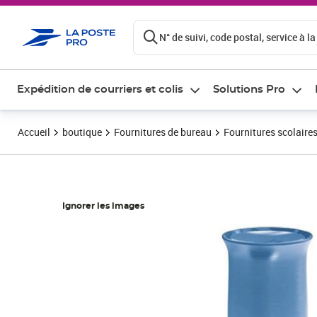
ontenu de la page
N° de suivi, code postal, service à la
Expédition de courriers et colis
Solutions Pro
Accueil
boutique
Fournitures de bureau
Fournitures scolaire
Ignorer les images