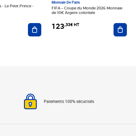
Monnaie De Paris
 - Le Petit Prince -
FIFA – Coupe du Monde 2026 Monnaie
de 10€ Argent colorisée
123
,33€ HT
Ajoute
Ajouter au panier
Paiements 100% sécurisés