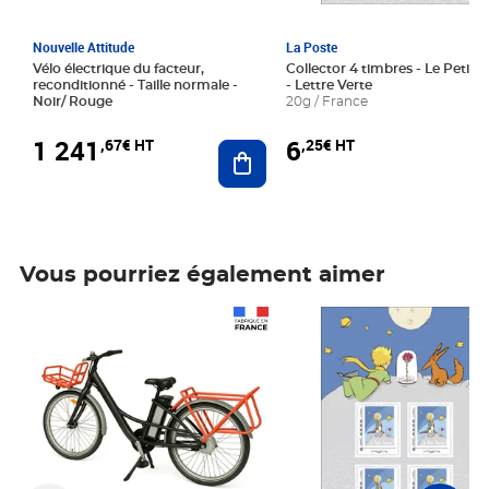
Nouvelle Attitude
La Poste
Vélo électrique du facteur,
Collector 4 timbres - Le Petit P
reconditionné - Taille normale -
- Lettre Verte
Noir/ Rouge
20g / France
1 241
6
,67€ HT
,25€ HT
Ajouter au panier
Vous pourriez également aimer
Prix 1 241,67€ HT
Prix 6,25€ HT