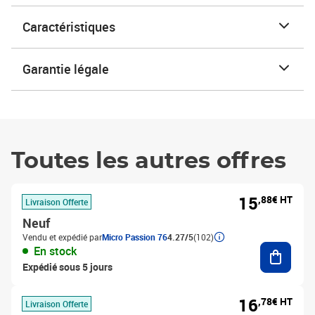
Caractéristiques
Garantie légale
Toutes les autres offres
15
,88€ HT
Livraison Offerte
Neuf
Vendu et expédié par
Micro Passion 76
4.27/5
(102)
Ajouter
En stock
Expédié sous 5 jours
16
,78€ HT
Livraison Offerte