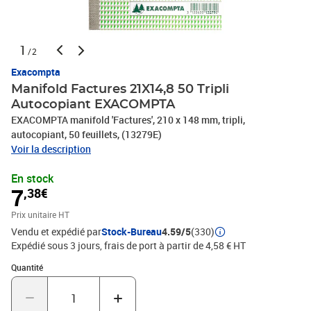
1
/2
Exacompta
Manifold Factures 21X14,8 50 Tripli
Autocopiant EXACOMPTA
EXACOMPTA manifold 'Factures', 210 x 148 mm, tripli,
autocopiant, 50 feuillets, (13279E)
Voir la description
En stock
7
,38€
Prix unitaire HT
Vendu et expédié par
Stock-Bureau
4.59/5
(330)
Expédié sous 3 jours, frais de port à partir de 4,58 € HT
Quantité : 1
Quantité