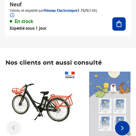
Neuf
Vendu et expédié par
Réseau Electronique
3.75/5
(106)
Ajouter
En stock
Expédié sous 1 jour
Nos clients ont aussi consulté
Prix 1 241,67€ HT
Prix 6,25€ HT