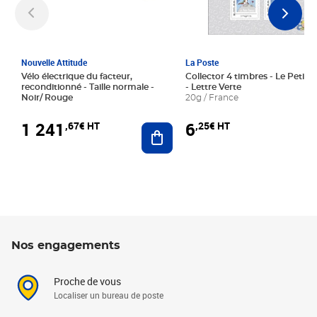
Nouvelle Attitude
La Poste
Vélo électrique du facteur,
Collector 4 timbres - Le Petit P
reconditionné - Taille normale -
- Lettre Verte
Noir/ Rouge
20g / France
1 241
6
,67€ HT
,25€ HT
Ajouter au panier
Nos engagements
Proche de vous
Localiser un bureau de poste