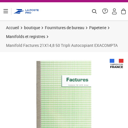
ontenu de la page
Accueil
boutique
Fournitures de bureau
Papeterie
Manifolds et registres
Manifold Factures 21X14,8 50 Tripli Autocopiant EXACOMPTA
Prix 7,38€
Prix 1
Prix 1