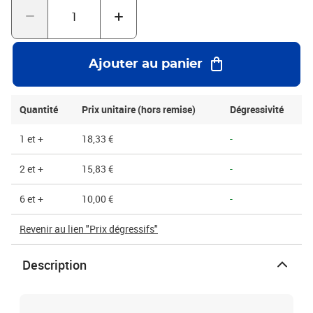
Ajouter au panier
Quantité
Prix unitaire (hors remise)
Dégressivité
1 et +
18,33 €
-
2 et +
15,83 €
-
6 et +
10,00 €
-
Revenir au lien "Prix dégressifs"
Description