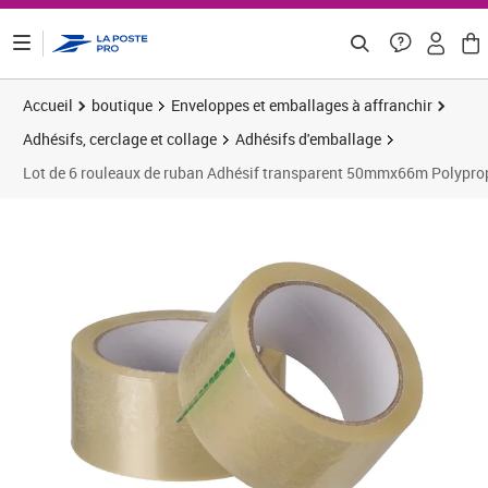
ontenu de la page
Accueil
boutique
Enveloppes et emballages à affranchir
Adhésifs, cerclage et collage
Adhésifs d'emballage
Lot de 6 rouleaux de ruban Adhésif transparent 50mmx66m Polypro
Prix 18,33€