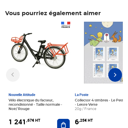
Vous pourriez également aimer
Prix 1 241,67€ HT
Prix 6,25€ HT
Nouvelle Attitude
La Poste
Vélo électrique du facteur,
Collector 4 timbres - Le Petit P
reconditionné - Taille normale -
- Lettre Verte
Noir/ Rouge
20g / France
1 241
6
,67€ HT
,25€ HT
Ajouter au panier