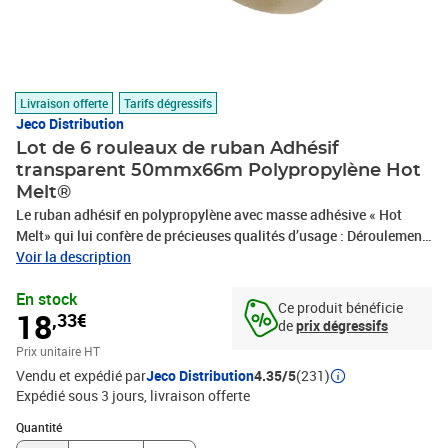
Livraison offerte
Tarifs dégressifs
Jeco Distribution
Lot de 6 rouleaux de ruban Adhésif
transparent 50mmx66m Polypropylène Hot
Melt®
Le ruban adhésif en polypropylène avec masse adhésive « Hot
Melt» qui lui confère de précieuses qualités d’usage : Déroulement
rapide - Enduit résistant à l’humidité – Enduit résistant aux
Voir la description
grandes fluctuations de température, à la déchirure et à
En stock
l’éclatement – Adhérence instantanée même sur les cartons
Ce produit bénéficie
18
,33€
recyclés – Particulièrement approprié pour la fermeture des
de
prix dégressifs
caisses devant être stockées longtemps -Recyclable -Utilisation
Prix unitaire HT
recommandée : Destiné à tout type d’emballage
Vendu et expédié par
Jeco Distribution
4.35/5
(231)
Expédié sous 3 jours
livraison offerte
Quantité : 1
Quantité