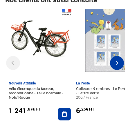
Nos clients ont aussi consulté
Prix 1 241,67€ HT
Prix 6,25€ HT
Nouvelle Attitude
La Poste
Vélo électrique du facteur,
Collector 4 timbres - Le Petit P
reconditionné - Taille normale -
- Lettre Verte
Noir/ Rouge
20g / France
1 241
6
,67€ HT
,25€ HT
Ajouter au panier