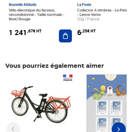
Nouvelle Attitude
La Poste
Vélo électrique du facteur,
Collector 4 timbres - Le Petit P
reconditionné - Taille normale -
- Lettre Verte
Noir/ Rouge
20g / France
1 241
6
,67€ HT
,25€ HT
Ajouter au panier
Vous pourriez également aimer
Prix 1 241,67€ HT
Prix 6,25€ HT