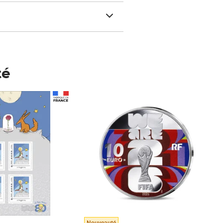
té
Prix 123,33€ HT
Nouveauté