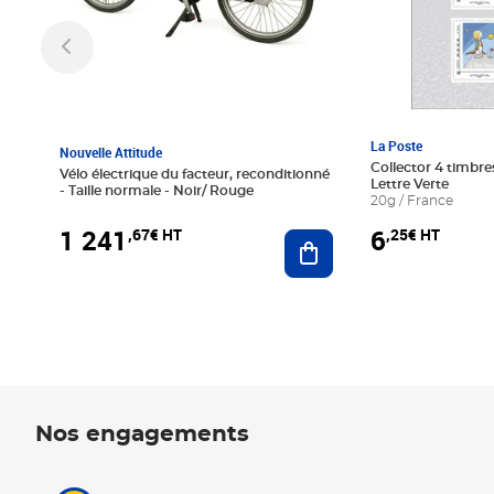
La Poste
Nouvelle Attitude
Collector 4 timbres
Vélo électrique du facteur, reconditionné
Lettre Verte
- Taille normale - Noir/ Rouge
20g / France
1 241
6
,67€ HT
,25€ HT
Ajouter au panier
Nos engagements