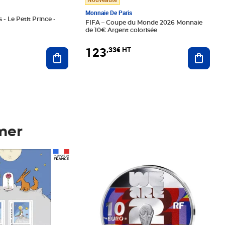
Monnaie De Paris
 - Le Petit Prince -
FIFA – Coupe du Monde 2026 Monnaie
de 10€ Argent colorisée
123
,33€ HT
Ajoute
Ajouter au panier
mer
Prix 123,33€ HT