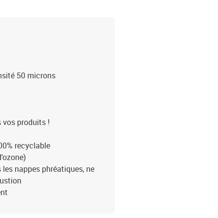
nsité 50 microns
 vos produits !
100% recyclable
d'ozone)
as les nappes phréatiques, ne
ustion
ent