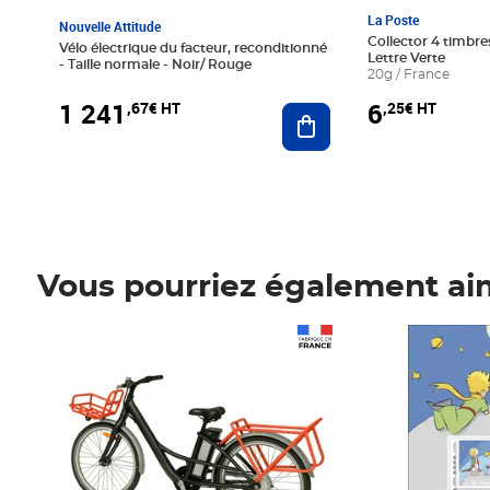
La Poste
Nouvelle Attitude
Collector 4 timbres
Vélo électrique du facteur, reconditionné
Lettre Verte
- Taille normale - Noir/ Rouge
20g / France
1 241
6
,67€ HT
,25€ HT
Ajouter au panier
Vous pourriez également ai
Prix 1 241,67€ HT
Prix 6,25€ HT