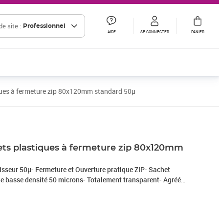
e site :
Professionnel
AIDE
SE CONNECTER
PANIER
ques à fermeture zip 80x120mm standard 50µ
ets plastiques à fermeture zip 80x120mm
aisseur 50µ- Fermeture et Ouverture pratique ZIP- Sachet
ne basse densité 50 microns- Totalement transparent- Agréé
ormats différents pour conditionner tous vos produits
t ! - Ce produit est 100% recyclable- polyéthylène sans CFC
ne)- le polyéthylène est recyclable, ne pollue pas les nappes