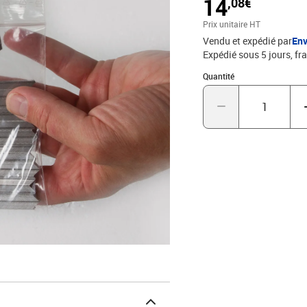
14
,08€
phréatiques, ne dégage 
ne nuit pas à l'environn
Prix unitaire HT
Vendu et expédié par
Env
Expédié sous 5 jours, fra
Quantité : 1
Quantité