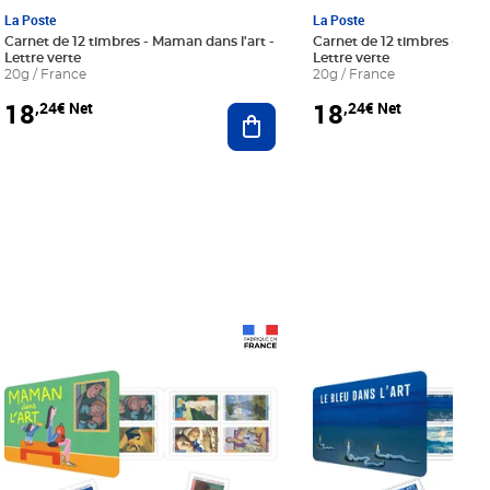
La Poste
La Poste
Carnet de 12 timbres - Maman dans l'art -
Carnet de 12 timbres - Le bl
Lettre verte
Lettre verte
20g / France
20g / France
18
18
,24€ Net
,24€ Net
r au panier
Ajouter au panier
Prix 18,24€ Net
Prix 18,24€ Net