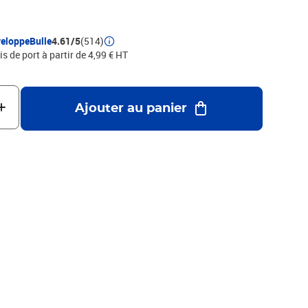
pas de gaz toxiques lors de sa combustion- Le polyéthylène
ement
eloppeBulle
4.61/5
(514)
is de port à partir de 4,99 € HT
Ajouter au panier