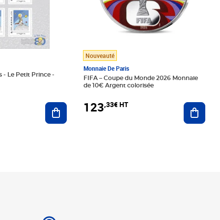
Nouveauté
Monnaie De Paris
 - Le Petit Prince -
FIFA – Coupe du Monde 2026 Monnaie
de 10€ Argent colorisée
123
,33€ HT
Ajoute
Ajouter au panier