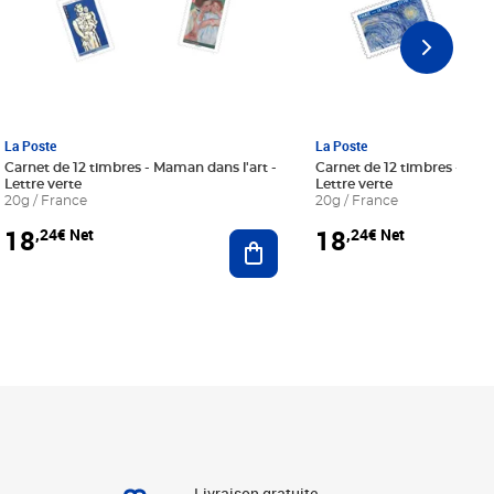
La Poste
La Poste
Carnet de 12 timbres - Maman dans l'art -
Carnet de 12 timbres - Le bl
Lettre verte
Lettre verte
20g / France
20g / France
18
18
,24€ Net
,24€ Net
r au panier
Ajouter au panier
Livraison gratuite