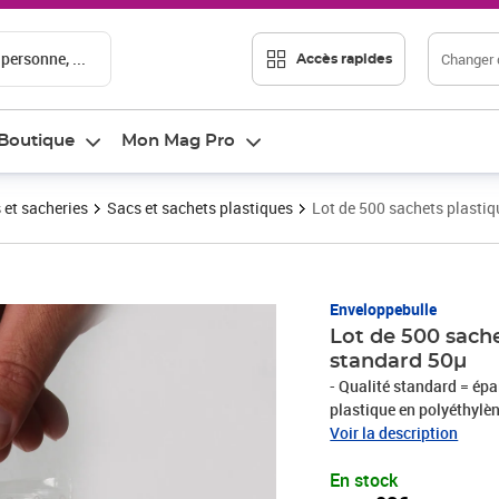
 personne, ...
Changer d
Accès rapides
Boutique
Mon Mag Pro
 et sacheries
Sacs et sachets plastiques
Lot de 500 sachets plasti
Prix 14,08€
Enveloppebulle
Lot de 500 sach
standard 50µ
- Qualité standard = ép
plastique en polyéthylè
contact alimentaire18 f
Voir la description
!Protégez l'environnemen
En stock
(protège la couche d'ozo