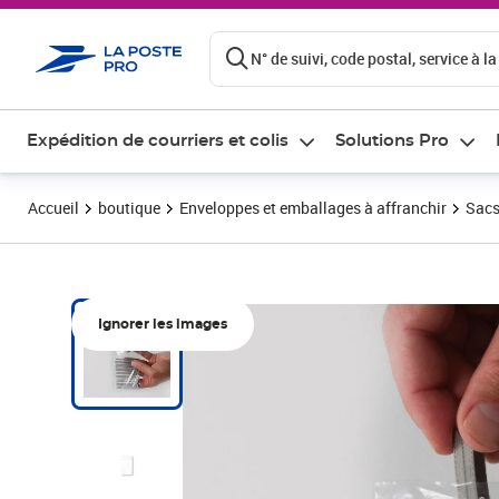
ontenu de la page
N° de suivi, code postal, service à la
Expédition de courriers et colis
Solutions Pro
Accueil
boutique
Enveloppes et emballages à affranchir
Sacs
Ignorer les images