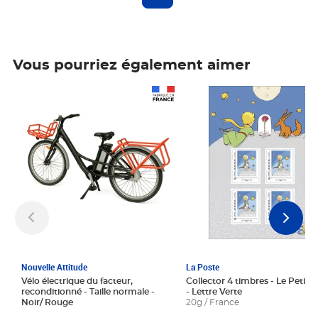
Vous pourriez également aimer
Prix 1 241,67€ HT
Prix 6,25€ HT
Nouvelle Attitude
La Poste
Vélo électrique du facteur,
Collector 4 timbres - Le Petit P
reconditionné - Taille normale -
- Lettre Verte
Noir/ Rouge
20g / France