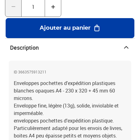
sur le coût de timbre inférieur).Une enveloppes pochettes ultrafine
qui colle au produit ce qui permet de de ne pas dépasser les 3 cm
d'épaisseur fatals pour envoyer en lettre suivie et pas
Colissimo.Une enveloppes pochettes opaque. Pour assurer une
Ajouter au panier
confidentialité optimale de vos expéditions, nos pochettes
d’expéditions disposent d’un extérieur blanc et l'intérieur noir
opaque.Une enveloppes pochettes conçue pour accepter les
Description
étiquettes, la composition de nos pochettes permet la tenue
optimale des étiquettes sur le plastique la différence de
nombreuses enveloppes ou pochette existantes.Fermeture par
bande autocollante détachable ultra forte pour fermeture
ID 3663575913211
définitive de votre enveloppeÉpaisseur : 60 µ Attention, ne
Enveloppes pochettes d'expédition plastiques
convient pas pour des objets fragiles, ni coupants.
blanches opaques A4 - 230 x 320 + 45 mm 60
microns.
Enveloppe fine, légère (13g), solide, inviolable et
imperméable.
enveloppes pochettes d'expédition plastique.
Particulièrement adapté pour les envois de livres,
boites A4 peu épaisse petits et moyens objets.