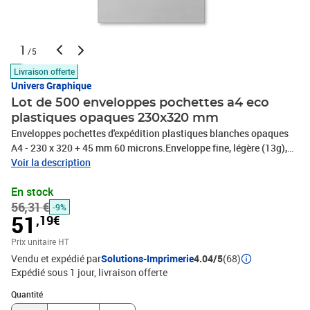
1
/5
Livraison offerte
Univers Graphique
Lot de 500 enveloppes pochettes a4 eco
plastiques opaques 230x320 mm
Enveloppes pochettes d'expédition plastiques blanches opaques
A4 - 230 x 320 + 45 mm 60 microns.Enveloppe fine, légère (13g),
solide, inviolable et imperméable.enveloppes pochettes
Voir la description
d'expédition plastique.Particulièrement adapté pour les envois de
En stock
livres, boites A4 peu épaisse petits et moyens objets.Format 230 x
56,31 €
320 mm avec rabat de fermeture de 45 mm Type A4. Une
-9%
51
,19€
enveloppes pochettes plastique avec fermeture définitive.Une
enveloppes pochettes indéchirable qui résiste à toutes les
Prix unitaire HT
manipulationsUne enveloppe étanche, votre envoi ne subira pas
Vendu et expédié par
Solutions-Imprimerie
4.04/5
(68)
les intempéries la pochette est100% imperméable.Une enveloppes
Expédié sous 1 jour
livraison offerte
pochettes plastique ultralégère pesant seulement 9g, vous
Quantité : 1
permettant d'économiser des frais de timbre (plus léger que les
Quantité
pochettes normales ou boites, elle vous permet souvent de passer