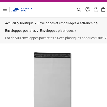
ontenu de la page
Accueil
boutique
Enveloppes et emballages à affranchir
Enveloppes postales
Enveloppes plastiques
Lot de 500 enveloppes pochettes a4 eco plastiques opaques 230x3
Prix barré 56,31 €
Prix 51,19€