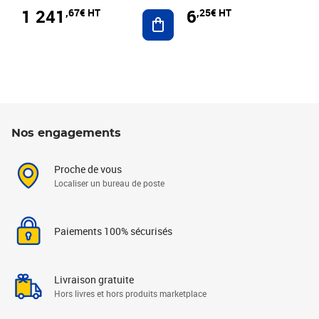
1 241
6
,67€ HT
,25€ HT
Ajouter au panier
Nos engagements
Proche de vous
Localiser un bureau de poste
Paiements 100% sécurisés
Livraison gratuite
Hors livres et hors produits marketplace