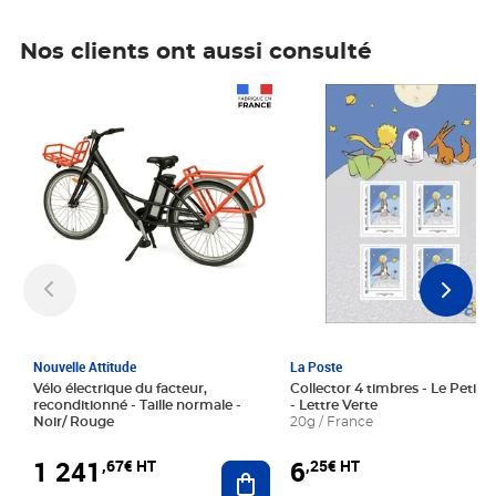
Nos clients ont aussi consulté
Prix 1 241,67€ HT
Prix 6,25€ HT
Nouvelle Attitude
La Poste
Vélo électrique du facteur,
Collector 4 timbres - Le Petit P
reconditionné - Taille normale -
- Lettre Verte
Noir/ Rouge
20g / France
1 241
6
,67€ HT
,25€ HT
Ajouter au panier