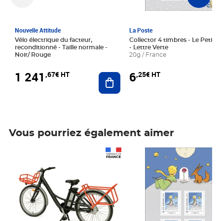
Nouvelle Attitude
La Poste
Vélo électrique du facteur,
Collector 4 timbres - Le Petit P
reconditionné - Taille normale -
- Lettre Verte
Noir/ Rouge
20g / France
1 241
6
,67€ HT
,25€ HT
Ajouter au panier
Vous pourriez également aimer
Prix 1 241,67€ HT
Prix 6,25€ HT