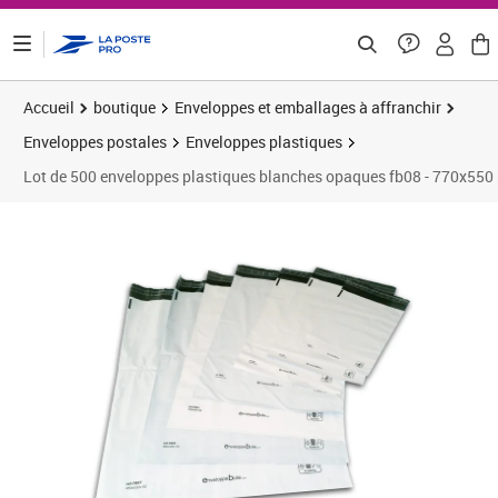
ontenu de la page
Accueil
boutique
Enveloppes et emballages à affranchir
Enveloppes postales
Enveloppes plastiques
Lot de 500 enveloppes plastiques blanches opaques fb08 - 770x55
Prix 292,42€