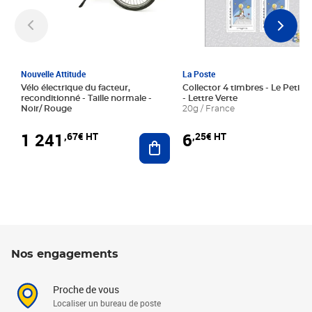
Nouvelle Attitude
La Poste
Vélo électrique du facteur,
Collector 4 timbres - Le Petit P
reconditionné - Taille normale -
- Lettre Verte
Noir/ Rouge
20g / France
1 241
6
,67€ HT
,25€ HT
Ajouter au panier
Nos engagements
Proche de vous
Localiser un bureau de poste