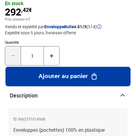
En stock
292
,42€
Prix unitaire HT
Vendu et expédié par
EnveloppeBulle
4.61/5
(514)
Expédié sous 5 jours
livraison offerte
Quantité : 1
Quantité
Ajouter au panier
Description
ID 3662731014588
Enveloppes (pochettes) 100% en plastique