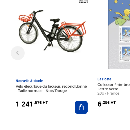
Prix 1 241,67€ HT
Prix 6,25€ HT
La Poste
Nouvelle Attitude
Collector 4 timbres
Vélo électrique du facteur, reconditionné
Lettre Verte
- Taille normale - Noir/ Rouge
20g / France
1 241
6
,67€ HT
,25€ HT
Ajouter au panier