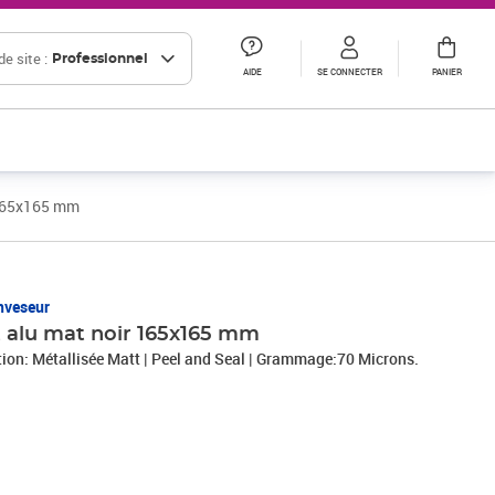
e site :
Professionnel
AIDE
SE CONNECTER
PANIER
 165x165 mm
nveseur
t alu mat noir 165x165 mm
ition: Métallisée Matt | Peel and Seal | Grammage:70 Microns.