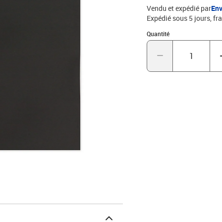
Vendu et expédié par
Env
Expédié sous 5 jours, fra
Quantité : 1
Quantité