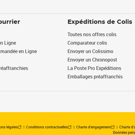
ourrier
Expéditions de Colis
Toutes nos offres colis
n Ligne
Comparateur colis
mmandée en Ligne
Envoyer un Colissimo
Envoyer un Chronopost
réaffranchies
La Poste Pro Expéditions
Emballages préaffranchis
ons légales
Conditions contractuelles
Charte d’engagement
Charte d'a
Données pers