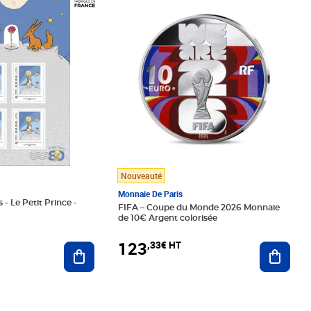
Prix 123,33€ HT
Nouveauté
Monnaie De Paris
 - Le Petit Prince -
FIFA – Coupe du Monde 2026 Monnaie
de 10€ Argent colorisée
123
,33€ HT
Ajoute
Ajouter au panier