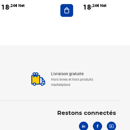
18
18
,24€ Net
,24€ Net
r au panier
Ajouter au panier
Livraison gratuite
Hors livres et hors produits
marketplace
Linkedin
Facebook
Youtube
Restons connectés