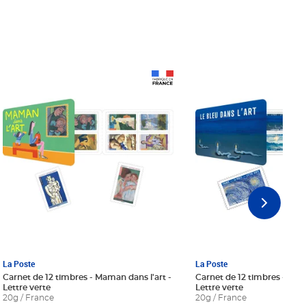
Prix 18,24€ Net
Prix 18,24€ Net
La Poste
La Poste
Carnet de 12 timbres - Maman dans l'art -
Carnet de 12 timbres - Le bl
Lettre verte
Lettre verte
20g / France
20g / France