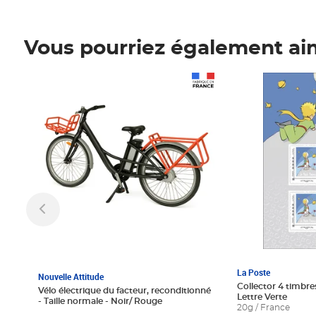
Vous pourriez également ai
Prix 1 241,67€ HT
Prix 6,25€ HT
La Poste
Nouvelle Attitude
Collector 4 timbres
Vélo électrique du facteur, reconditionné
Lettre Verte
- Taille normale - Noir/ Rouge
20g / France