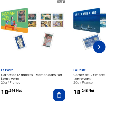
Prix 18,24€ Net
Prix 18,24€ Net
La Poste
La Poste
Carnet de 12 timbres - Maman dans l'art -
Carnet de 12 timbres - Le bl
Lettre verte
Lettre verte
20g / France
20g / France
18
18
,24€ Net
,24€ Net
r au panier
Ajouter au panier