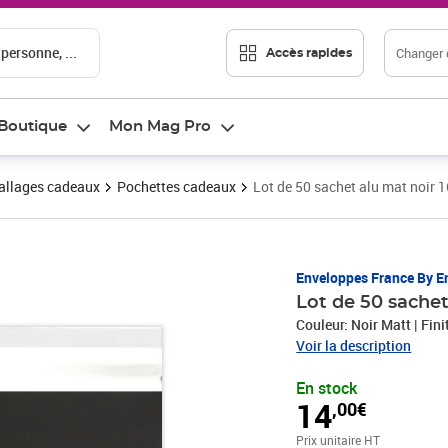
 personne, ...
Changer d
Accès rapides
Boutique
Mon Mag Pro
llages cadeaux
Pochettes cadeaux
Lot de 50 sachet alu mat noir
Prix 14,00€
Enveloppes France By E
Lot de 50 sache
Couleur: Noir Matt | Fin
Voir la description
En stock
14
,00€
Prix unitaire HT