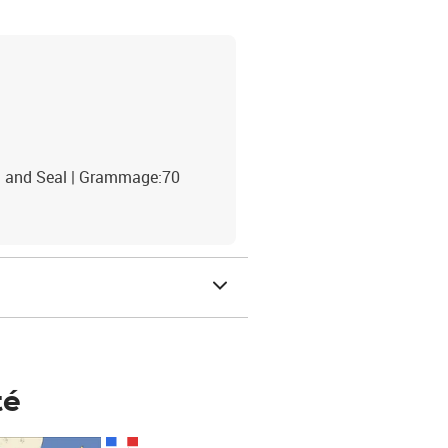
eel and Seal | Grammage:70
té