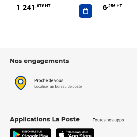
1 241
6
,67€ HT
,25€ HT
Ajouter au panier
Nos engagements
Proche de vous
Localiser un bureau de poste
Applications La Poste
Toutes nos apps