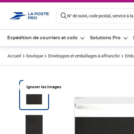
ontenu de la page
N° de suivi, code postal, service à la
Expédition de courriers et colis
Solutions Pro
Accueil
boutique
Enveloppes et emballages à affranchir
Emba
Ignorer les images