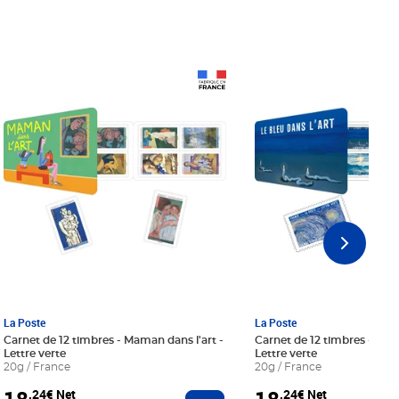
Prix 18,24€ Net
Prix 18,24€ Net
La Poste
La Poste
Carnet de 12 timbres - Maman dans l'art -
Carnet de 12 timbres - Le bl
Lettre verte
Lettre verte
20g / France
20g / France
,24€ Net
,24€ Net
r au panier
Ajouter au panier