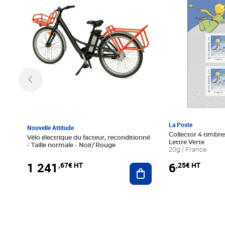
La Poste
Nouvelle Attitude
Collector 4 timbres
Vélo électrique du facteur, reconditionné
Lettre Verte
- Taille normale - Noir/ Rouge
20g / France
1 241
6
,67€ HT
,25€ HT
Ajouter au panier