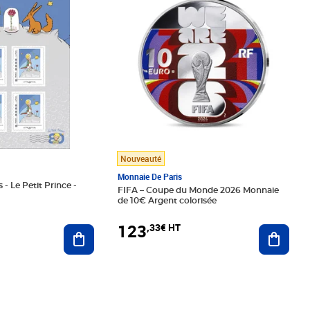
Nouveauté
Monnaie De Paris
 - Le Petit Prince -
FIFA – Coupe du Monde 2026 Monnaie
de 10€ Argent colorisée
123
,33€ HT
Ajoute
Ajouter au panier