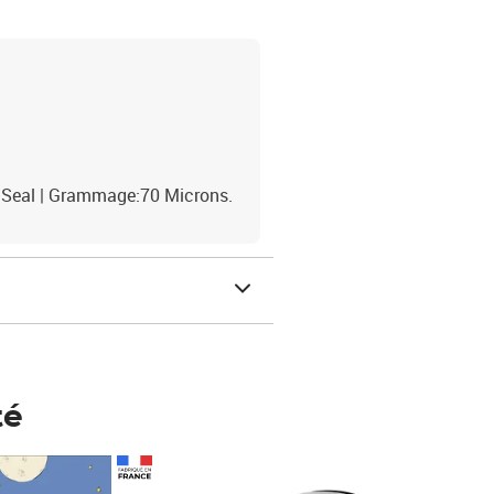
nd Seal | Grammage:70 Microns.
té
Prix 123,33€ HT