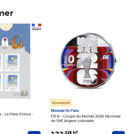
mer
Prix 123,33€ HT
Nouveauté
Monnaie De Paris
 - Le Petit Prince -
FIFA – Coupe du Monde 2026 Monnaie
de 10€ Argent colorisée
123
,33€ HT
Ajoute
Ajouter au panier