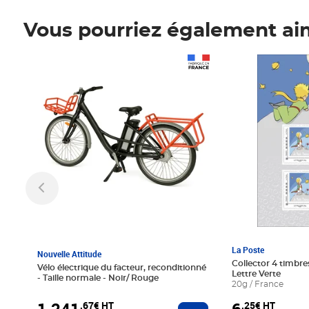
Vous pourriez également ai
Prix 1 241,67€ HT
Prix 6,25€ HT
La Poste
Nouvelle Attitude
Collector 4 timbres
Vélo électrique du facteur, reconditionné
Lettre Verte
- Taille normale - Noir/ Rouge
20g / France
,67€ HT
,25€ HT
Ajouter au panier