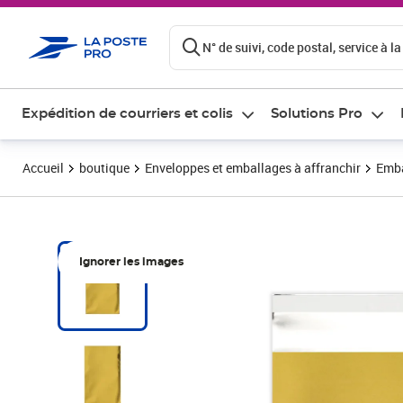
ontenu de la page
N° de suivi, code postal, service à la
Expédition de courriers et colis
Solutions Pro
Accueil
boutique
Enveloppes et emballages à affranchir
Emba
Ignorer les images