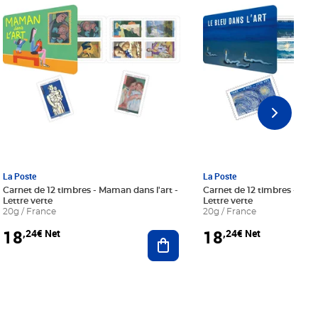
La Poste
La Poste
Carnet de 12 timbres - Maman dans l'art -
Carnet de 12 timbres - Le bl
Lettre verte
Lettre verte
20g / France
20g / France
18
18
,24€ Net
,24€ Net
r au panier
Ajouter au panier