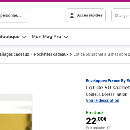
 personne, ...
Changer d
Accès rapides
Boutique
Mon Mag Pro
llages cadeaux
Pochettes cadeaux
Lot de 50 sachet alu mat dor
Prix 22,00€
Enveloppes France By E
Lot de 50 sache
Couleur: Doré | Finition
Voir la description
En stock
22
,00€
Prix unitaire HT