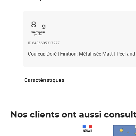
8
ID 8435605317277
Couleur: Doré | Finition: Métallisée Matt | Peel a
Caractéristiques
Nos clients ont aussi consul
Prix 1 241,67€ HT
Prix 6,25€ HT