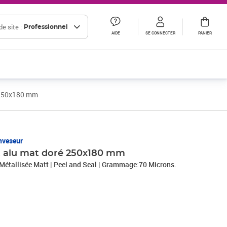
e site :
Professionnel
AIDE
SE CONNECTER
PANIER
é 250x180 mm
nveseur
t alu mat doré 250x180 mm
: Métallisée Matt | Peel and Seal | Grammage:70 Microns.