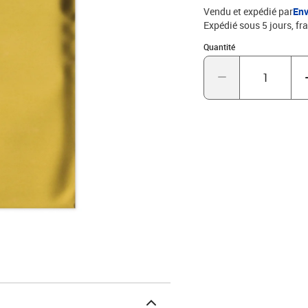
Vendu et expédié par
Env
Expédié sous 5 jours, fra
Quantité : 1
Quantité