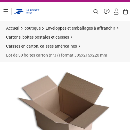
ontenu de la page
Accueil
boutique
Enveloppes et emballages à affranchir
Cartons, boîtes postales et caisses
Caisses en carton, caisses américaines
Lot de 50 boîtes carton (n°37) format 305x215x220 mm
Prix 36,75€