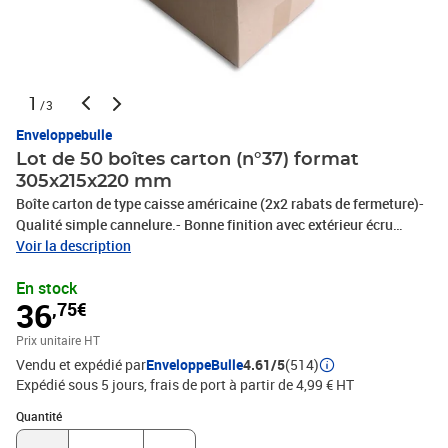
1
/3
Enveloppebulle
Lot de 50 boîtes carton (n°37) format
305x215x220 mm
Boîte carton de type caisse américaine (2x2 rabats de fermeture)-
Qualité simple cannelure.- Bonne finition avec extérieur écru
(marron)- Très bonne résistance.- Idéal pour vos expéditions en
Voir la description
colis postal.- Très pratique pour vos rangements, classements et
En stock
déménagements !- 100% recyclable.- Livré à plat = gain de place
36
,75€
pour le stockage.Le meilleur rapport qualité/prix en terme de
protection et de résistance !*dimensions intérieures
Prix unitaire HT
Vendu et expédié par
EnveloppeBulle
4.61/5
(514)
Expédié sous 5 jours, frais de port à partir de 4,99 € HT
Quantité : 1
Quantité