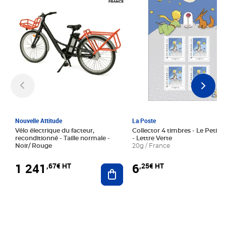
Nouvelle Attitude
La Poste
Vélo électrique du facteur,
Collector 4 timbres - Le Petit P
reconditionné - Taille normale -
- Lettre Verte
Noir/ Rouge
20g / France
1 241
6
,67€ HT
,25€ HT
Ajouter au panier