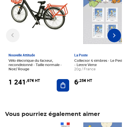
Nouvelle Attitude
La Poste
Vélo électrique du facteur,
Collector 4 timbres - Le Petit P
reconditionné - Taille normale -
- Lettre Verte
Noir/ Rouge
20g / France
1 241
6
,67€ HT
,25€ HT
Ajouter au panier
Vous pourriez également aimer
Prix 1 241,67€ HT
Prix 6,25€ HT