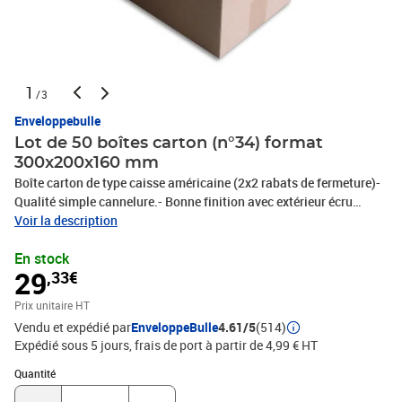
1
/3
Enveloppebulle
Lot de 50 boîtes carton (n°34) format
300x200x160 mm
Boîte carton de type caisse américaine (2x2 rabats de fermeture)-
Qualité simple cannelure.- Bonne finition avec extérieur écru
(marron)- Très bonne résistance.- Idéal pour vos expéditions en
Voir la description
colis postal.- Très pratique pour vos rangements, classements et
En stock
déménagements !- 100% recyclable.- Livré à plat = gain de place
29
,33€
pour le stockage.Le meilleur rapport qualité/prix en terme de
protection et de résistance !*dimensions intérieures
Prix unitaire HT
Vendu et expédié par
EnveloppeBulle
4.61/5
(514)
Expédié sous 5 jours, frais de port à partir de 4,99 € HT
Quantité : 1
Quantité