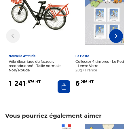
Nouvelle Attitude
La Poste
Vélo électrique du facteur,
Collector 4 timbres - Le Petit P
reconditionné - Taille normale -
- Lettre Verte
Noir/ Rouge
20g / France
1 241
6
,67€ HT
,25€ HT
Ajouter au panier
Vous pourriez également aimer
Prix 1 241,67€ HT
Prix 6,25€ HT