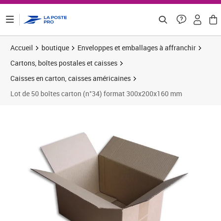
ontenu de la page
Accueil
boutique
Enveloppes et emballages à affranchir
Cartons, boîtes postales et caisses
Caisses en carton, caisses américaines
Lot de 50 boîtes carton (n°34) format 300x200x160 mm
Prix 29,33€