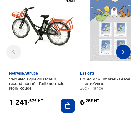
Nouvelle Attitude
La Poste
Vélo électrique du facteur,
Collector 4 timbres - Le Petit P
reconditionné - Taille normale -
- Lettre Verte
Noir/ Rouge
20g / France
1 241
6
,67€ HT
,25€ HT
Ajouter au panier