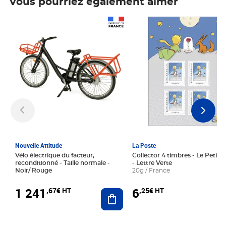
Vous pourriez également aimer
Prix 1 241,67€ HT
Prix 6,25€ HT
Nouvelle Attitude
La Poste
Vélo électrique du facteur,
Collector 4 timbres - Le Petit P
reconditionné - Taille normale -
- Lettre Verte
Noir/ Rouge
20g / France
1 241
6
,67€ HT
,25€ HT
Ajouter au panier