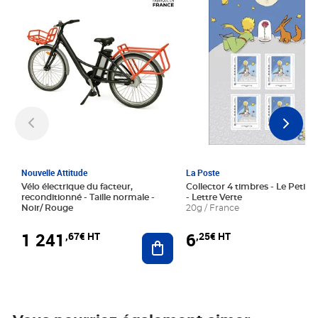
Nouvelle Attitude
La Poste
Vélo électrique du facteur,
Collector 4 timbres - Le Petit P
reconditionné - Taille normale -
- Lettre Verte
Noir/ Rouge
20g / France
1 241
6
,67€ HT
,25€ HT
Ajouter au panier