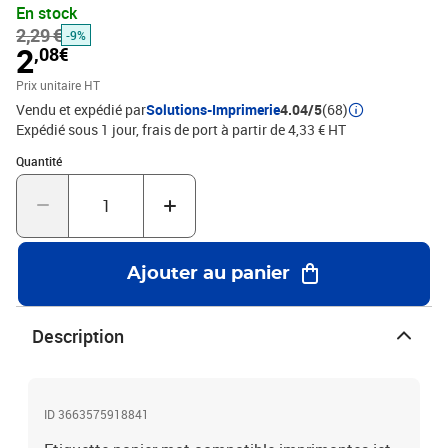
En stock
2,29 €
-9%
2
,08€
Prix unitaire HT
Vendu et expédié par
Solutions-Imprimerie
4.04/5
(68)
Expédié sous 1 jour, frais de port à partir de 4,33 € HT
Quantité : 1
Quantité
Ajouter au panier
Description
ID 3663575918841