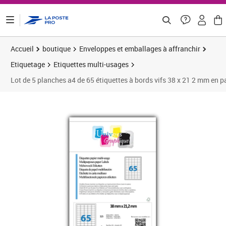
ontenu de la page
Accueil
boutique
Enveloppes et emballages à affranchir
Etiquetage
Etiquettes multi-usages
Lot de 5 planches a4 de 65 étiquettes à bords vifs 38 x 21 2 mm en 
Prix barré 2,29 €
Prix 2,08€