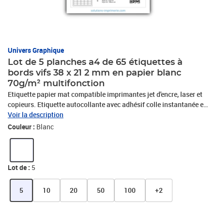
Univers Graphique
Lot de 5 planches a4 de 65 étiquettes à
bords vifs 38 x 21 2 mm en papier blanc
70g/m² multifonction
Etiquette papier mat compatible imprimantes jet d'encre, laser et
copieurs. Etiquette autocollante avec adhésif colle instantanée et
permanente. Trés utile pour toute utilisation bureautique : mailing
Voir la description
-publipostage, timbre, étiquette adresse,étiquette dossier ou pour
Couleur :
Blanc
toutes utilisations intérieures: logistique ou étiquetage divers.
Détrompeur sur la partie non-imprimable pour identifier le sens
d'impression de vos étiquettes. Une seule refente à l'arrière pour
découvrir la partie adhésive rapidement.
Lot de :
5
5
10
20
50
100
+2