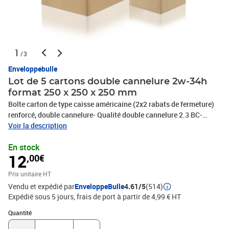
1
/3
Enveloppebulle
Lot de 5 cartons double cannelure 2w-34h
format 250 x 250 x 250 mm
Boîte carton de type caisse américaine (2x2 rabats de fermeture)
renforcé, double cannelure- Qualité double cannelure 2.3 BC-
Bonne finition avec extérieur écru (marron)- Très bonne
Voir la description
résistance.- Idéal pour vos expéditions- Très pratique pour vos
En stock
rangements, classements et déménagements !- 100% recyclable.-
12
,00€
Livré à plat = gain de place pour le stockage.Le meilleur rapport
qualité/prix en terme de protection et de résistance !
Prix unitaire HT
Vendu et expédié par
EnveloppeBulle
4.61/5
(514)
Expédié sous 5 jours, frais de port à partir de 4,99 € HT
Quantité : 1
Quantité