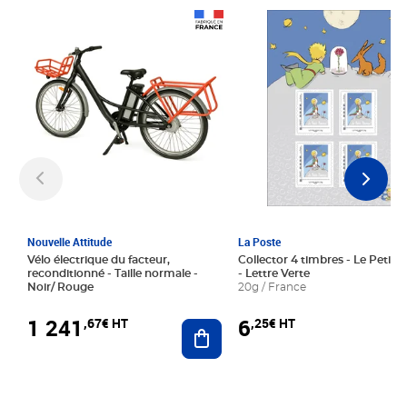
Prix 1 241,67€ HT
Prix 6,25€ HT
Nouvelle Attitude
La Poste
Vélo électrique du facteur,
Collector 4 timbres - Le Petit P
reconditionné - Taille normale -
- Lettre Verte
Noir/ Rouge
20g / France
1 241
6
,67€ HT
,25€ HT
Ajouter au panier