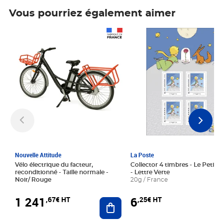
Vous pourriez également aimer
Prix 1 241,67€ HT
Prix 6,25€ HT
Nouvelle Attitude
La Poste
Vélo électrique du facteur,
Collector 4 timbres - Le Petit P
reconditionné - Taille normale -
- Lettre Verte
Noir/ Rouge
20g / France
1 241
6
,67€ HT
,25€ HT
Ajouter au panier