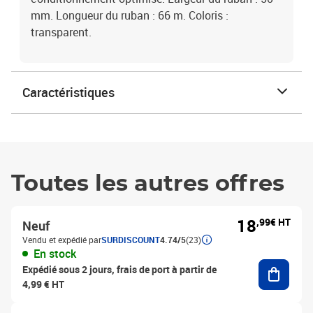
mm. Longueur du ruban : 66 m. Coloris :
transparent.
Caractéristiques
Toutes les autres offres
18
,99€ HT
Neuf
Vendu et expédié par
SURDISCOUNT
4.74/5
(23)
En stock
Ajouter
Expédié sous 2 jours, frais de port à partir de
4,99 € HT