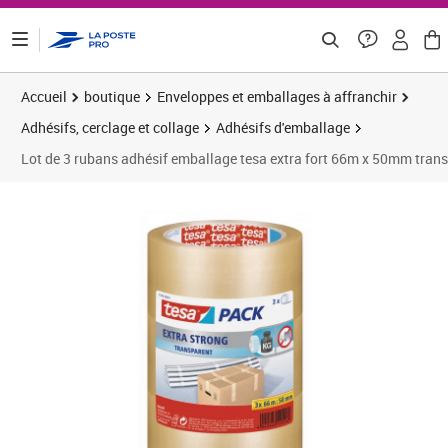
ontenu de la page
Accueil
boutique
Enveloppes et emballages à affranchir
Adhésifs, cerclage et collage
Adhésifs d'emballage
Lot de 3 rubans adhésif emballage tesa extra fort 66m x 50mm tran
Prix 18,44€
Prix 1
Prix 2