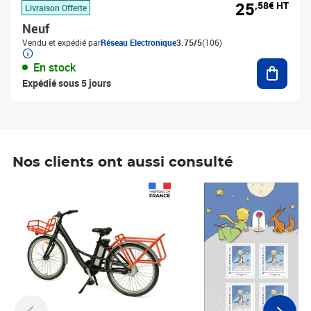
25
,58€ HT
Livraison Offerte
Neuf
Vendu et expédié par
Réseau Electronique
3.75/5
(106)
Ajouter
En stock
Expédié sous 5 jours
Nos clients ont aussi consulté
Prix 1 241,67€ HT
Prix 6,25€ HT