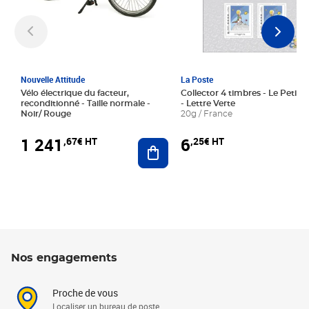
Nouvelle Attitude
La Poste
Vélo électrique du facteur,
Collector 4 timbres - Le Petit P
reconditionné - Taille normale -
- Lettre Verte
Noir/ Rouge
20g / France
1 241
6
,67€ HT
,25€ HT
Ajouter au panier
Nos engagements
Proche de vous
Localiser un bureau de poste