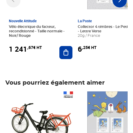
Nouvelle Attitude
La Poste
Vélo électrique du facteur,
Collector 4 timbres - Le Petit P
reconditionné - Taille normale -
- Lettre Verte
Noir/ Rouge
20g / France
1 241
6
,67€ HT
,25€ HT
Ajouter au panier
Vous pourriez également aimer
Prix 1 241,67€ HT
Prix 6,25€ HT