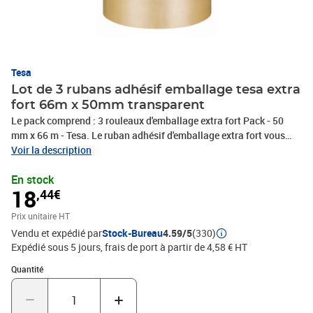
Tesa
Lot de 3 rubans adhésif emballage tesa extra
fort 66m x 50mm transparent
Le pack comprend : 3 rouleaux d'emballage extra fort Pack - 50
mm x 66 m - Tesa. Le ruban adhésif d'emballage extra fort vous
permettra de fermer vos colis et plis. Très résistant, il colle
Voir la description
parfaitement pour vous garantir un conditionnement optimisé.
En stock
Largeur du ruban : 50 mm. Longueur du ruban : 66 m. Coloris :
18
,44€
transparent.
Prix unitaire HT
Vendu et expédié par
Stock-Bureau
4.59/5
(330)
Expédié sous 5 jours, frais de port à partir de 4,58 € HT
Quantité : 1
Quantité