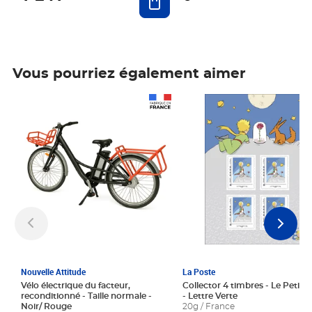
Vous pourriez également aimer
Prix 1 241,67€ HT
Prix 6,25€ HT
Nouvelle Attitude
La Poste
Vélo électrique du facteur,
Collector 4 timbres - Le Petit P
reconditionné - Taille normale -
- Lettre Verte
Noir/ Rouge
20g / France