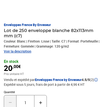
Enveloppes France By Enveseur
Lot de 250 enveloppe blanche 82x113mm
mm (c7)
Couleur: Blanc | Finition: Lisse | Taille: C7 | Format: Portefeuille |
Fermeture: Gommée | Grammage: 120 g/m2
Voir la description
En stock
20
,00€
Prix unitaire HT
Vendu et expédié par
Enveloppes France by Enveseur
4.5/5
(2)
Expédié sous 5 jours, frais de port à partir de 4,96 € HT
Quantité : 1
Quantité