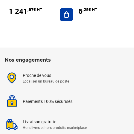
1 241
6
,67€ HT
,25€ HT
Ajouter au panier
Nos engagements
Proche de vous
Localiser un bureau de poste
Paiements 100% sécurisés
Livraison gratuite
Hors livres et hors produits marketplace