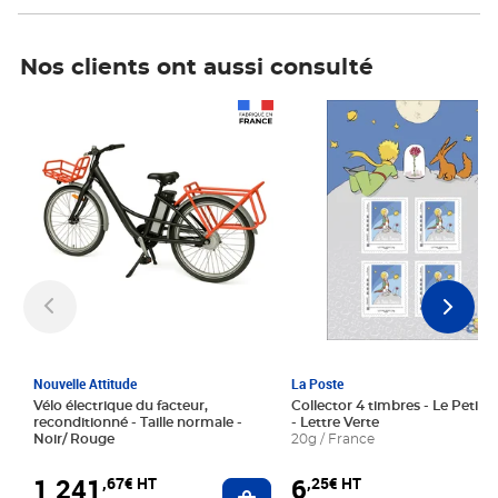
Nos clients ont aussi consulté
Prix 1 241,67€ HT
Prix 6,25€ HT
Nouvelle Attitude
La Poste
Vélo électrique du facteur,
Collector 4 timbres - Le Petit P
reconditionné - Taille normale -
- Lettre Verte
Noir/ Rouge
20g / France
1 241
6
,67€ HT
,25€ HT
Ajouter au panier