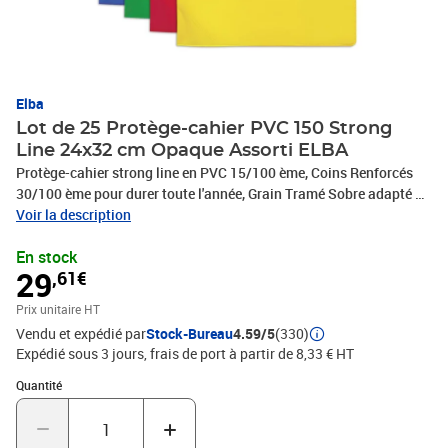
Elba
Lot de 25 Protège-cahier PVC 150 Strong
Line 24x32 cm Opaque Assorti ELBA
Protège-cahier strong line en PVC 15/100 ème, Coins Renforcés
30/100 ème pour durer toute l'année, Grain Tramé Sobre adapté à
tous les ages
Voir la description
En stock
29
,61€
Prix unitaire HT
Vendu et expédié par
Stock-Bureau
4.59/5
(330)
Expédié sous 3 jours, frais de port à partir de 8,33 € HT
Quantité : 1
Quantité