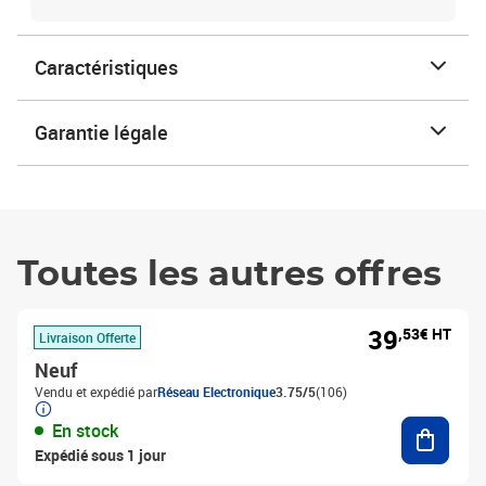
Caractéristiques
Garantie légale
Toutes les autres offres
39
,53€ HT
Livraison Offerte
Neuf
Vendu et expédié par
Réseau Electronique
3.75/5
(106)
Ajouter
En stock
Expédié sous 1 jour