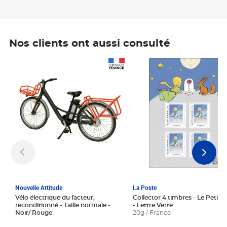
Nos clients ont aussi consulté
Prix 1 241,67€ HT
Prix 6,25€ HT
Nouvelle Attitude
La Poste
Vélo électrique du facteur,
Collector 4 timbres - Le Petit P
reconditionné - Taille normale -
- Lettre Verte
Noir/ Rouge
20g / France