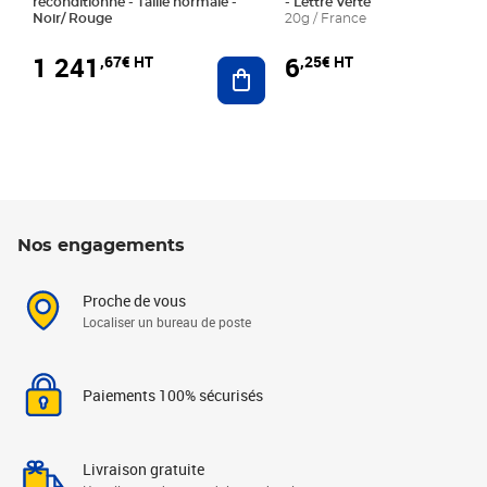
reconditionné - Taille normale -
- Lettre Verte
Noir/ Rouge
20g / France
1 241
6
,67€ HT
,25€ HT
Ajouter au panier
Nos engagements
Proche de vous
Localiser un bureau de poste
Paiements 100% sécurisés
Livraison gratuite