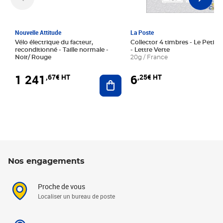
Nouvelle Attitude
La Poste
Vélo électrique du facteur,
Collector 4 timbres - Le Petit P
reconditionné - Taille normale -
- Lettre Verte
Noir/ Rouge
20g / France
1 241
6
,67€ HT
,25€ HT
Ajouter au panier
Nos engagements
Proche de vous
Localiser un bureau de poste