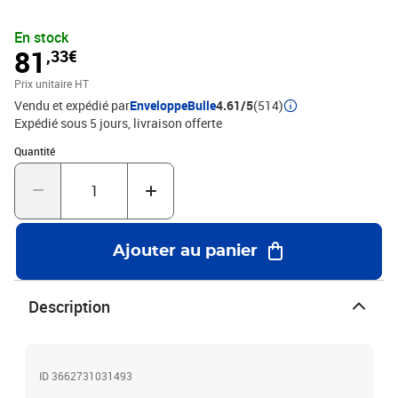
En stock
81
,33€
Prix unitaire HT
Vendu et expédié par
EnveloppeBulle
4.61/5
(514)
Expédié sous 5 jours
livraison offerte
Quantité : 1
Quantité
Ajouter au panier
Description
ID 3662731031493