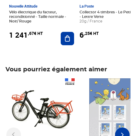
Nouvelle Attitude
La Poste
Vélo électrique du facteur,
Collector 4 timbres - Le Petit P
reconditionné - Taille normale -
- Lettre Verte
Noir/ Rouge
20g / France
1 241
6
,67€ HT
,25€ HT
Ajouter au panier
Vous pourriez également aimer
Prix 1 241,67€ HT
Prix 6,25€ HT