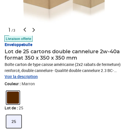
1
/3
Livraison offerte
Enveloppebulle
Lot de 25 cartons double cannelure 2w-40a
format 350 x 350 x 350 mm
Boîte carton de type caisse américaine (2x2 rabats de fermeture)
renforcé, double cannelure- Qualité double cannelure 2.3 BC-
Bonne finition avec extérieur écru (marron)- Très bonne
Voir la description
résistance.- Idéal pour vos expéditions- Très pratique pour vos
Couleur :
Marron
rangements, classements et déménagements !- 100% recyclable.-
Livré à plat = gain de place pour le stockage.Le meilleur rapport
qualité/prix en terme de protection et de résistance !
Lot de :
25
25