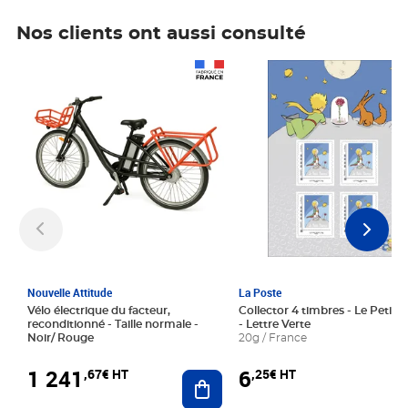
Nos clients ont aussi consulté
Prix 1 241,67€ HT
Prix 6,25€ HT
Nouvelle Attitude
La Poste
Vélo électrique du facteur,
Collector 4 timbres - Le Petit P
reconditionné - Taille normale -
- Lettre Verte
Noir/ Rouge
20g / France
1 241
6
,67€ HT
,25€ HT
Ajouter au panier