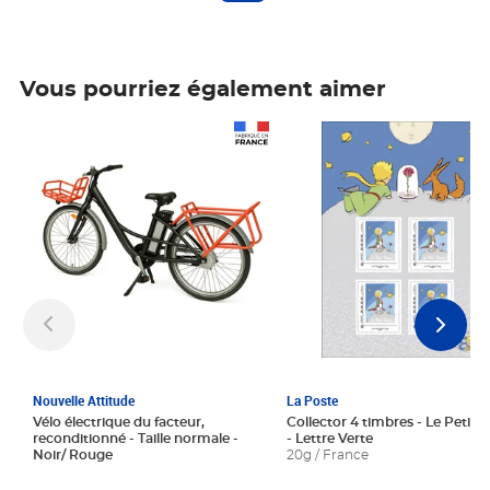
Vous pourriez également aimer
Prix 1 241,67€ HT
Prix 6,25€ HT
Nouvelle Attitude
La Poste
Vélo électrique du facteur,
Collector 4 timbres - Le Petit P
reconditionné - Taille normale -
- Lettre Verte
Noir/ Rouge
20g / France