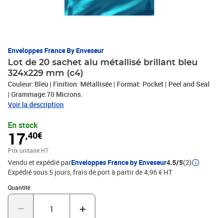
Enveloppes France By Enveseur
Lot de 20 sachet alu métallisé brillant bleu
324x229 mm (c4)
Couleur: Bleu | Finition: Métallisée | Format: Pocket | Peel and Seal
| Grammage:70 Microns.
Voir la description
En stock
17
,40€
Prix unitaire HT
Vendu et expédié par
Enveloppes France by Enveseur
4.5/5
(2)
Expédié sous 5 jours, frais de port à partir de 4,96 € HT
Quantité : 1
Quantité