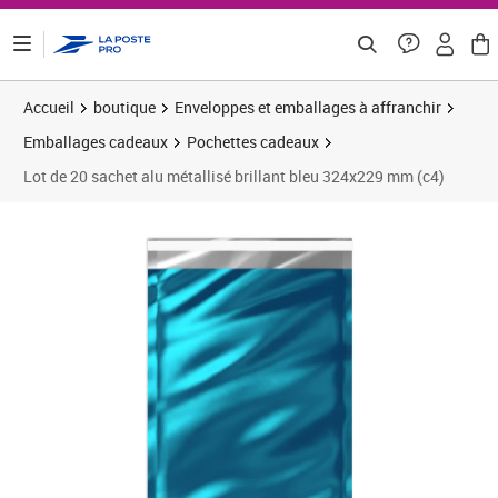
ontenu de la page
Accueil
boutique
Enveloppes et emballages à affranchir
Emballages cadeaux
Pochettes cadeaux
Lot de 20 sachet alu métallisé brillant bleu 324x229 mm (c4)
Prix 17,40€