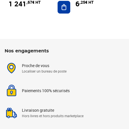
1 241
6
,67€ HT
,25€ HT
Ajouter au panier
Nos engagements
Proche de vous
Localiser un bureau de poste
Paiements 100% sécurisés
Livraison gratuite
Hors livres et hors produits marketplace