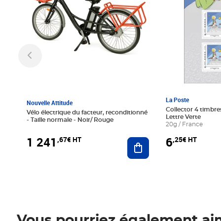
La Poste
Nouvelle Attitude
Collector 4 timbres
Vélo électrique du facteur, reconditionné
Lettre Verte
- Taille normale - Noir/ Rouge
20g / France
1 241
6
,67€ HT
,25€ HT
Ajouter au panier
Vous pourriez également ai