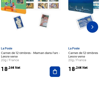
La Poste
La Poste
Carnet de 12 timbres - Maman dans l'art -
Carnet de 12 timbres - Le bl
Lettre verte
Lettre verte
20g / France
20g / France
18
18
,24€ Net
,24€ Net
r au panier
Ajouter au panier