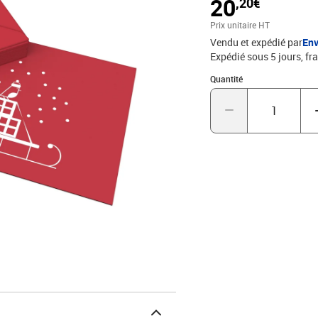
20
,20€
Prix unitaire HT
Vendu et expédié par
Env
Expédié sous 5 jours, fra
Quantité : 1
Quantité