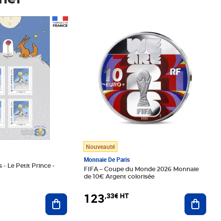
Prix 123,33€ HT
Nouveauté
Monnaie De Paris
 - Le Petit Prince -
FIFA – Coupe du Monde 2026 Monnaie
de 10€ Argent colorisée
123
,33€ HT
Ajoute
Ajouter au panier