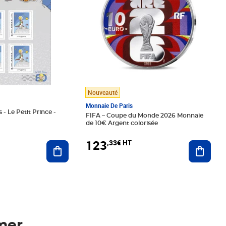
Nouveauté
Monnaie De Paris
 - Le Petit Prince -
FIFA – Coupe du Monde 2026 Monnaie
de 10€ Argent colorisée
123
,33€ HT
Ajoute
Ajouter au panier
mer