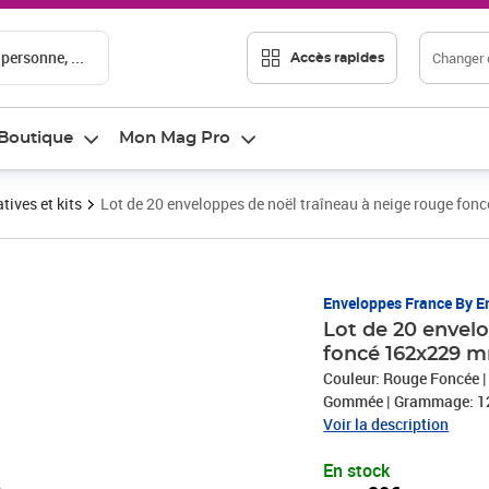
 personne, ...
Changer d
Accès rapides
Boutique
Mon Mag Pro
tives et kits
Lot de 20 enveloppes de noël traîneau à neige rouge fo
Prix 20,20€
Enveloppes France By E
Lot de 20 envel
foncé 162x229 m
Couleur: Rouge Foncée | F
Gommée | Grammage: 1
Voir la description
En stock