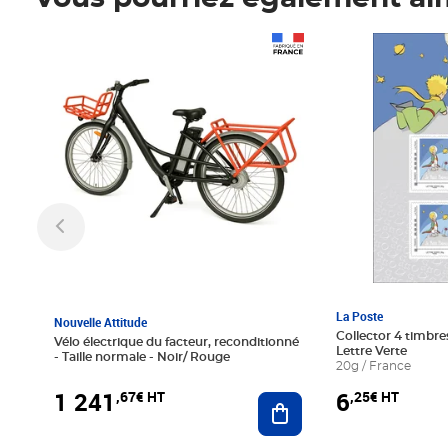
Prix 1 241,67€ HT
Prix 6,25€ HT
La Poste
Nouvelle Attitude
Collector 4 timbres
Vélo électrique du facteur, reconditionné
Lettre Verte
- Taille normale - Noir/ Rouge
20g / France
1 241
6
,67€ HT
,25€ HT
Ajouter au panier