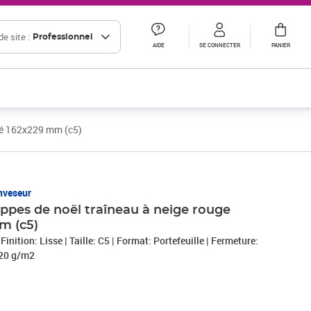
e site :
Professionnel
AIDE
SE CONNECTER
PANIER
ncé 162x229 mm (c5)
nveseur
oppes de noël traîneau à neige rouge
m (c5)
inition: Lisse | Taille: C5 | Format: Portefeuille | Fermeture:
20 g/m2