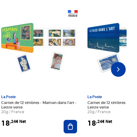
Prix 18,24€ Net
Prix 18,24€ Net
La Poste
La Poste
Carnet de 12 timbres - Maman dans l'art -
Carnet de 12 timbres - Le bl
Lettre verte
Lettre verte
20g / France
20g / France
18
18
,24€ Net
,24€ Net
r au panier
Ajouter au panier