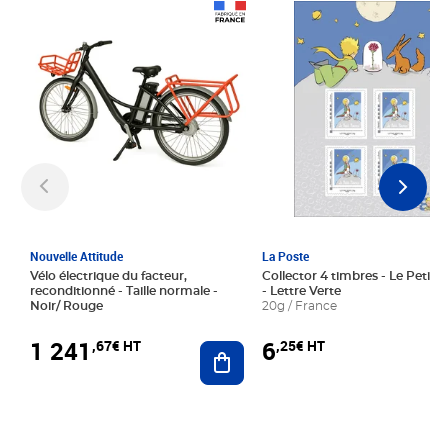
Prix 1 241,67€ HT
Prix 6,25€ HT
Nouvelle Attitude
La Poste
Vélo électrique du facteur,
Collector 4 timbres - Le Petit P
reconditionné - Taille normale -
- Lettre Verte
Noir/ Rouge
20g / France
1 241
6
,67€ HT
,25€ HT
Ajouter au panier