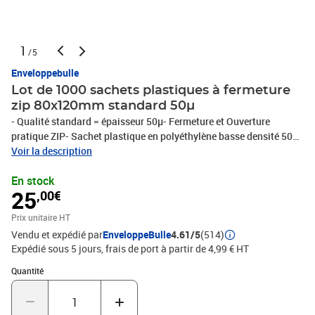
1
/5
Enveloppebulle
Lot de 1000 sachets plastiques à fermeture
zip 80x120mm standard 50µ
- Qualité standard = épaisseur 50µ- Fermeture et Ouverture
pratique ZIP- Sachet plastique en polyéthylène basse densité 50
microns- Totalement transparent- Agréé contact alimentaire18
Voir la description
formats différents pour conditionner tous vos produits !Protégez
En stock
l'environnement ! - Ce produit est 100% recyclable- polyéthylène
25
,00€
sans CFC (protège la couche d'ozone)- le polyéthylène est
recyclable, ne pollue pas les nappes phréatiques, ne dégage pas de
Prix unitaire HT
gaz toxiques lors de sa combustion- Le polyéthylène ne nuit pas à
Vendu et expédié par
EnveloppeBulle
4.61/5
(514)
l'environnement
Expédié sous 5 jours, frais de port à partir de 4,99 € HT
Quantité : 1
Quantité