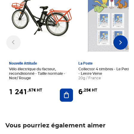
Nouvelle Attitude
La Poste
Vélo électrique du facteur,
Collector 4 timbres - Le Petit P
reconditionné - Taille normale -
- Lettre Verte
Noir/ Rouge
20g / France
1 241
6
,67€ HT
,25€ HT
Ajouter au panier
Vous pourriez également aimer