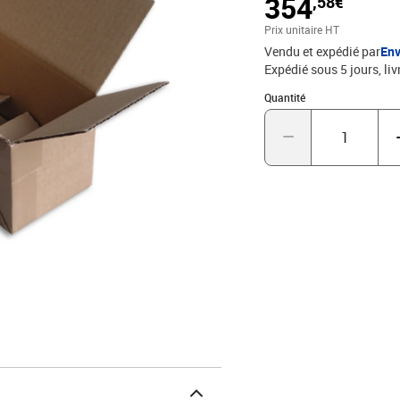
354
,58€
!*dimensions intérieure
Prix unitaire HT
Vendu et expédié par
Env
Expédié sous 5 jours
liv
Quantité : 1
Quantité