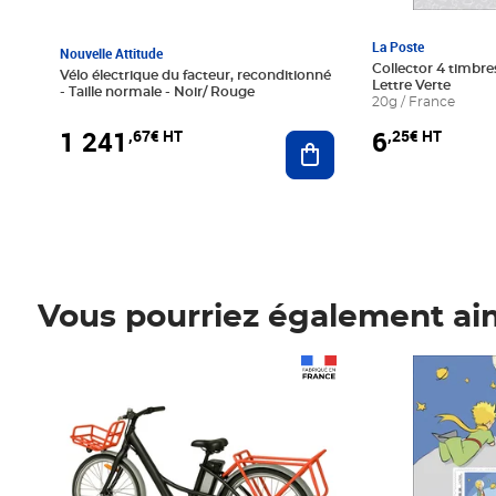
La Poste
Nouvelle Attitude
Collector 4 timbres
Vélo électrique du facteur, reconditionné
Lettre Verte
- Taille normale - Noir/ Rouge
20g / France
1 241
6
,67€ HT
,25€ HT
Ajouter au panier
Vous pourriez également ai
Prix 1 241,67€ HT
Prix 6,25€ HT