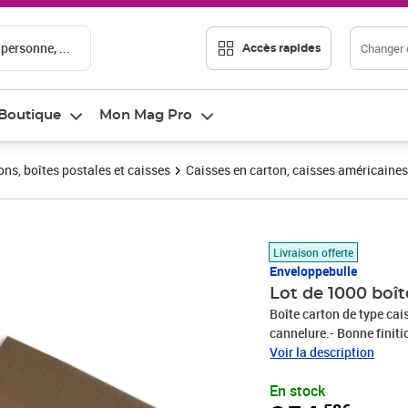
 personne, ...
Changer d
Accès rapides
Boutique
Mon Mag Pro
ons, boîtes postales et caisses
Caisses en carton, caisses américaines
Prix 354,58€
Livraison offerte
Enveloppebulle
Lot de 1000 boî
Boîte carton de type cai
cannelure.- Bonne finiti
pour vos expéditions en 
Voir la description
classements et déménage
En stock
le stockage.Le meilleur 