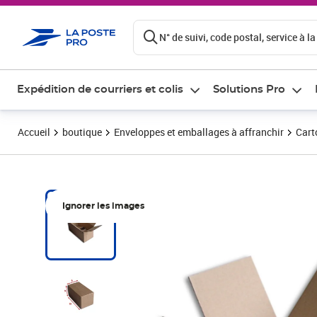
ontenu de la page
N° de suivi, code postal, service à la
Expédition de courriers et colis
Solutions Pro
Accueil
boutique
Enveloppes et emballages à affranchir
Cart
Ignorer les images