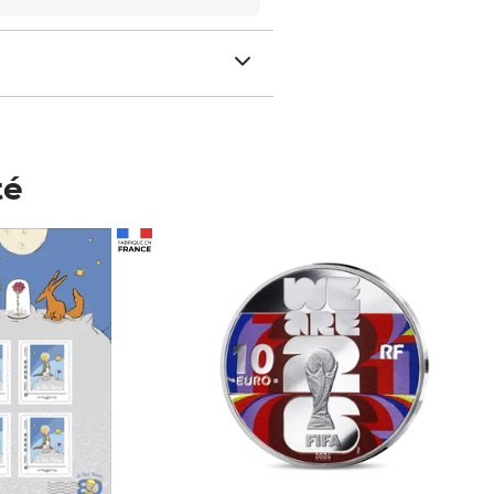
té
Prix 123,33€ HT