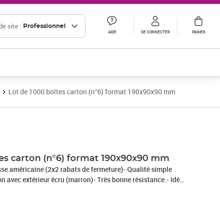
e site :
Professionnel
AIDE
SE CONNECTER
PANIER
Lot de 1000 boîtes carton (n°6) format 190x90x90 mm
tes carton (n°6) format 190x90x90 mm
sse américaine (2x2 rabats de fermeture)- Qualité simple
on avec extérieur écru (marron)- Très bonne résistance.- Idéal
colis postal.- Très pratique pour vos rangements,
ments !- 100% recyclable.- Livré à plat = gain de place pour
rapport qualité/prix en terme de protection et de résistance