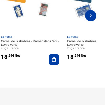
La Poste
La Poste
Carnet de 12 timbres - Maman dans l'art -
Carnet de 12 timbres - Le bl
Lettre verte
Lettre verte
20g / France
20g / France
18
18
,24€ Net
,24€ Net
r au panier
Ajouter au panier