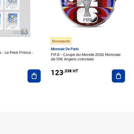
Nouveauté
Monnaie De Paris
 - Le Petit Prince -
FIFA – Coupe du Monde 2026 Monnaie
de 10€ Argent colorisée
123
,33€ HT
Ajoute
Ajouter au panier