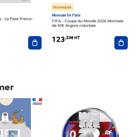
Nouveauté
Monnaie De Paris
 - Le Petit Prince -
FIFA – Coupe du Monde 2026 Monnaie
de 10€ Argent colorisée
123
,33€ HT
Ajoute
Ajouter au panier
mer
Prix 123,33€ HT