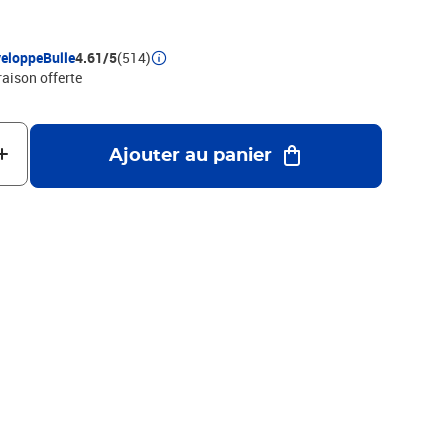
s
eloppeBulle
4.61/5
(514)
raison offerte
Ajouter au panier