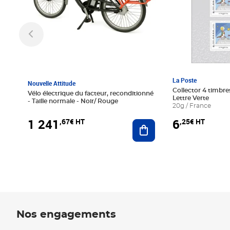
La Poste
Nouvelle Attitude
Collector 4 timbres
Vélo électrique du facteur, reconditionné
Lettre Verte
- Taille normale - Noir/ Rouge
20g / France
1 241
6
,67€ HT
,25€ HT
Ajouter au panier
Nos engagements