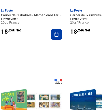
La Poste
La Poste
Carnet de 12 timbres - Maman dans l'art -
Carnet de 12 timbres - Le bl
Lettre verte
Lettre verte
20g / France
20g / France
18
18
,24€ Net
,24€ Net
r au panier
Ajouter au panier
Prix 18,24€ Net
Prix 18,24€ Net