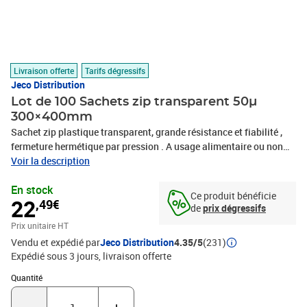
Livraison offerte
Tarifs dégressifs
Jeco Distribution
Lot de 100 Sachets zip transparent 50µ
300×400mm
Sachet zip plastique transparent, grande résistance et fiabilité ,
fermeture hermétique par pression . A usage alimentaire ou non
alimentaire– prévu pour la congélation . Avec trou de suspension
Voir la description
pour mise rapide en rayon . Idéal pour l’emballage ou la
En stock
présentation de produit. LOGO LDPE : Le PEBD (LDPE en anglais
Ce produit bénéficie
22
,49€
pour low density polyéthylène) est considéré comme un matériau «
de
prix dégressifs
modèle » 100% recyclable et sans CFC. épaisseur : 50 microns
Prix unitaire HT
Vendu et expédié par
Jeco Distribution
4.35/5
(231)
Expédié sous 3 jours
livraison offerte
Quantité : 1
Quantité