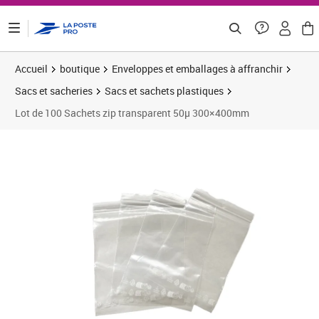
ontenu de la page
Accueil
boutique
Enveloppes et emballages à affranchir
Sacs et sacheries
Sacs et sachets plastiques
Lot de 100 Sachets zip transparent 50µ 300×400mm
Prix 22,49€