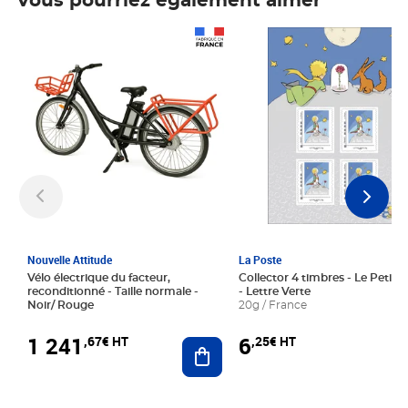
Vous pourriez également aimer
Prix 1 241,67€ HT
Prix 6,25€ HT
Nouvelle Attitude
La Poste
Vélo électrique du facteur,
Collector 4 timbres - Le Petit P
reconditionné - Taille normale -
- Lettre Verte
Noir/ Rouge
20g / France
1 241
6
,67€ HT
,25€ HT
Ajouter au panier