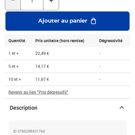
Ajouter au panier
Quantité
Prix unitaire (hors remise)
Dégressivité
1 et +
22,49 €
-
5 et +
14,17 €
-
10 et +
11,67 €
-
Revenir au lien "Prix dégressifs"
Description
ID 3760298431760