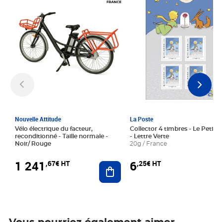
Nouvelle Attitude
La Poste
Vélo électrique du facteur,
Collector 4 timbres - Le Petit P
reconditionné - Taille normale -
- Lettre Verte
Noir/ Rouge
20g / France
1 241
6
,67€ HT
,25€ HT
Ajouter au panier