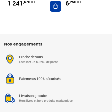
1 241
6
,67€ HT
,25€ HT
Ajouter au panier
Nos engagements
Proche de vous
Localiser un bureau de poste
Paiements 100% sécurisés
Livraison gratuite
Hors livres et hors produits marketplace