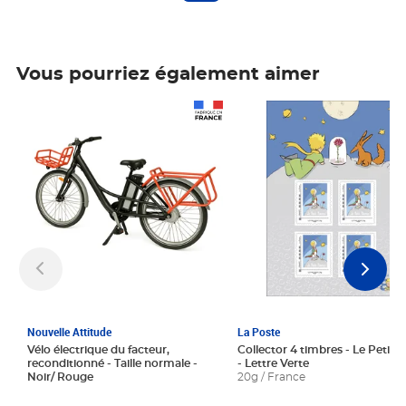
Vous pourriez également aimer
Prix 1 241,67€ HT
Prix 6,25€ HT
Nouvelle Attitude
La Poste
Vélo électrique du facteur,
Collector 4 timbres - Le Petit P
reconditionné - Taille normale -
- Lettre Verte
Noir/ Rouge
20g / France