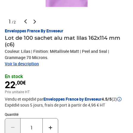
1
/2
Enveloppes France By Enveseur
Lot de 100 sachet alu mat lilas 162x114 mm
(c6)
Couleur: Lilas | Finition: Métallisée Matt | Peel and Seal |
Grammage:70 Microns.
Voir la description
En stock
22
,00€
Prix unitaire HT
Vendu et expédié par
Enveloppes France by Enveseur
4.5/5
(2)
Expédié sous 5 jours, frais de port à partir de 4,96 € HT
Quantité : 1
Quantité