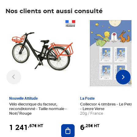
Nos clients ont aussi consulté
Prix 1 241,67€ HT
Prix 6,25€ HT
Nouvelle Attitude
La Poste
Vélo électrique du facteur,
Collector 4 timbres - Le Petit P
reconditionné - Taille normale -
- Lettre Verte
Noir/ Rouge
20g / France
1 241
6
,67€ HT
,25€ HT
Ajouter au panier