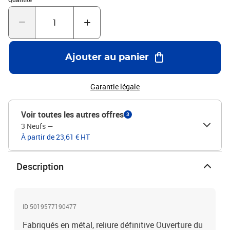
A4 et sont fournies avec des extrémités repliées pour empêcher
toute perte de feuilles. Le GBC Peigne métallique WireBind permet
une rotation 360 degrés qui facilite la lecture, l'annotation et la
photocopie. Avec son diamètre de 14mm, vous pourrez créer des
dossiers A4 jusqu'à 125 pages. Son design contemporain et sa
Ajouter au panier
finition blanche font du peigne WireBind un outil adéquat à la
reliure professionnelle. Disponible en couleurs et tailles
différentes.
Garantie légale
Voir toutes les autres offres
3
3 Neufs
—
À partir de 23,61 € HT
Description
ID 5019577190477
Fabriqués en métal, reliure définitive Ouverture du