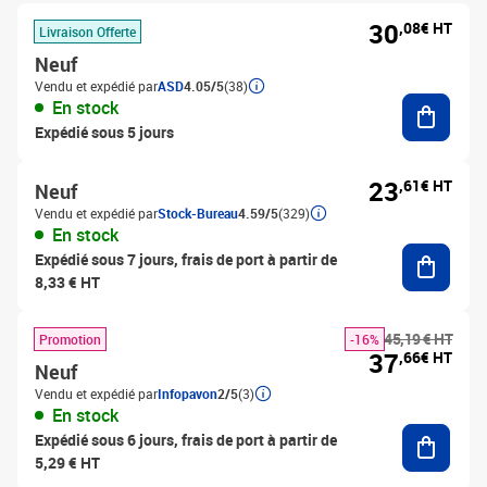
30
,08€ HT
Livraison Offerte
Neuf
Vendu et expédié par
ASD
4.05/5
(38)
Ajouter
En stock
Expédié sous 5 jours
23
,61€ HT
Neuf
Vendu et expédié par
Stock-Bureau
4.59/5
(329)
En stock
Ajouter
Expédié sous 7 jours, frais de port à partir de
8,33 € HT
45,19 € HT
Promotion
-16%
37
,66€ HT
Neuf
Vendu et expédié par
Infopavon
2/5
(3)
En stock
Ajouter
Expédié sous 6 jours, frais de port à partir de
5,29 € HT