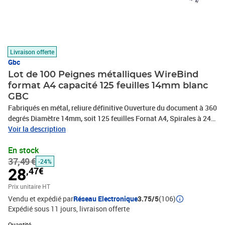
Livraison offerte
Gbc
Lot de 100 Peignes métalliques WireBind
format A4 capacité 125 feuilles 14mm blanc
GBC
Fabriqués en métal, reliure définitive Ouverture du document à 360
degrés Diamètre 14mm, soit 125 feuilles Fornat A4, Spirales à 24
anneaux Le GBC peigne métallique WireBind est un peigne de
Voir la description
reliure parfait pour créer des dossiers professionnels. La reliure
En stock
métallique est sûre, durable et élégante. Elle vous permet de créer
37,49 €
des documents reliés de manière définitive et inviolable. Le
-24%
28
,47€
processus est très simple : lorsque toutes les pages et couvertures
de votre choix sont bien en place, la spirale est comprimée pour
Prix unitaire HT
former une baguette en forme de O. Une fois reliées, les pages ne
Vendu et expédié par
Réseau Electronique
3.75/5
(106)
peuvent être remplacées ou modifiées qu'en retirant la spirale elle-
Expédié sous 11 jours
livraison offerte
même, une sécurité idéale pour les documents confidentiels.
Quantité : 1
Toutes les spirales sont pré-découpées au format papier standard
Quantité