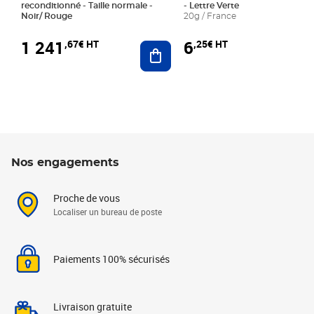
reconditionné - Taille normale -
- Lettre Verte
Noir/ Rouge
20g / France
1 241
6
,67€ HT
,25€ HT
Ajouter au panier
Nos engagements
Proche de vous
Localiser un bureau de poste
Paiements 100% sécurisés
Livraison gratuite