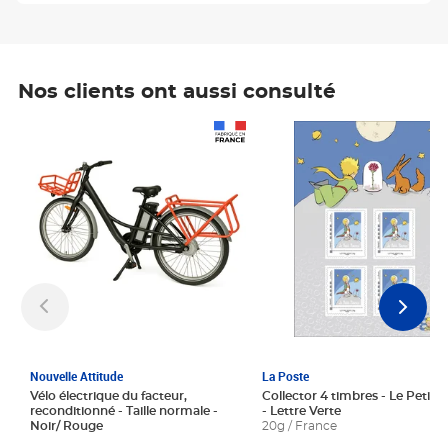
Nos clients ont aussi consulté
Prix 1 241,67€ HT
Prix 6,25€ HT
Nouvelle Attitude
La Poste
Vélo électrique du facteur,
Collector 4 timbres - Le Petit P
reconditionné - Taille normale -
- Lettre Verte
Noir/ Rouge
20g / France