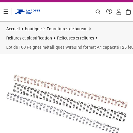
ontenu de la page
Accueil
boutique
Fournitures de bureau
Reliures et plastification
Relieuses et reliures
Lot de 100 Peignes métalliques WireBind format A4 capacité 125 f
Prix barré 37,49 €
Prix 28,47€
Prix 3
Prix 2
Prix b
Prix 3