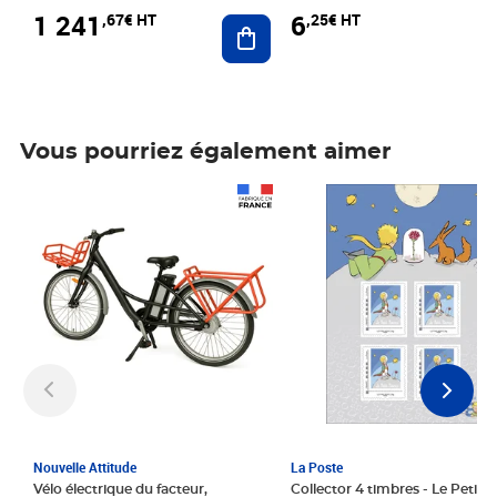
1 241
6
,67€ HT
,25€ HT
Ajouter au panier
Vous pourriez également aimer
Prix 1 241,67€ HT
Prix 6,25€ HT
Nouvelle Attitude
La Poste
Vélo électrique du facteur,
Collector 4 timbres - Le Petit P