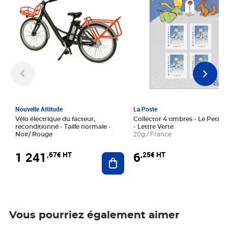
Nouvelle Attitude
La Poste
Vélo électrique du facteur,
Collector 4 timbres - Le Petit P
reconditionné - Taille normale -
- Lettre Verte
Noir/ Rouge
20g / France
1 241
6
,67€ HT
,25€ HT
Ajouter au panier
Vous pourriez également aimer