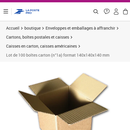
ontenu de la page
Accueil
boutique
Enveloppes et emballages à affranchir
Cartons, boîtes postales et caisses
Caisses en carton, caisses américaines
Lot de 100 boîtes carton (n°1a) format 140x140x140 mm
Prix 42,08€