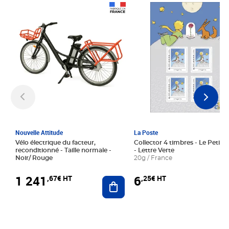
Prix 1 241,67€ HT
Prix 6,25€ HT
Nouvelle Attitude
La Poste
Vélo électrique du facteur,
Collector 4 timbres - Le Petit P
reconditionné - Taille normale -
- Lettre Verte
Noir/ Rouge
20g / France
1 241
6
,67€ HT
,25€ HT
Ajouter au panier