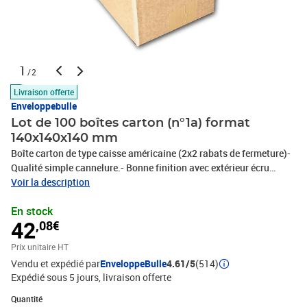
1
/2
Livraison offerte
Enveloppebulle
Lot de 100 boîtes carton (n°1a) format
140x140x140 mm
Boîte carton de type caisse américaine (2x2 rabats de fermeture)-
Qualité simple cannelure.- Bonne finition avec extérieur écru
(marron)- Très bonne résistance.- Idéal pour vos expéditions en
Voir la description
colis postal.- Très pratique pour vos rangements, classements et
En stock
déménagements !- 100% recyclable.- Livré à plat = gain de place
42
,08€
pour le stockage.Le meilleur rapport qualité/prix en terme de
protection et de résistance !*dimensions intérieures
Prix unitaire HT
Vendu et expédié par
EnveloppeBulle
4.61/5
(514)
Expédié sous 5 jours
livraison offerte
Quantité : 1
Quantité