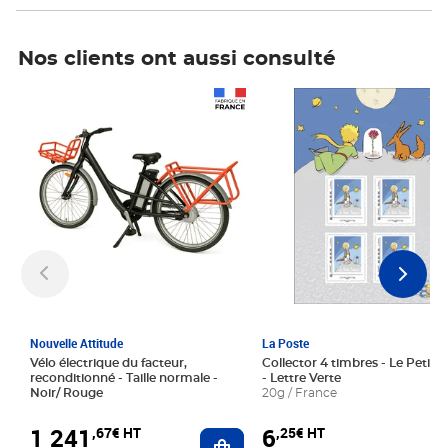
Nos clients ont aussi consulté
Prix 1 241,67€ HT
Prix 6,25€ HT
Nouvelle Attitude
La Poste
Vélo électrique du facteur,
Collector 4 timbres - Le Petit P
reconditionné - Taille normale -
- Lettre Verte
Noir/ Rouge
20g / France
1 241
6
,67€ HT
,25€ HT
Ajouter au panier