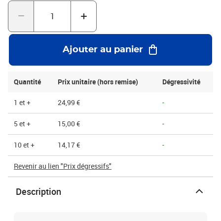
Ajouter au panier
Quantité
Prix unitaire (hors remise)
Dégressivité
1 et +
24,99 €
-
5 et +
15,00 €
-
10 et +
14,17 €
-
Revenir au lien "Prix dégressifs"
Description