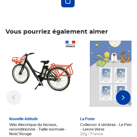
Vous pourriez également aimer
Prix 1 241,67€ HT
Prix 6,25€ HT
Nouvelle Attitude
La Poste
Vélo électrique du facteur,
Collector 4 timbres - Le Petit P
reconditionné - Taille normale -
- Lettre Verte
Noir/ Rouge
20g / France