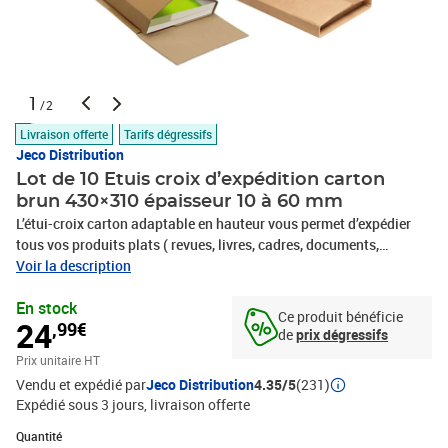
1
/2
Livraison offerte
Tarifs dégressifs
Jeco Distribution
Lot de 10 Etuis croix d’expédition carton
brun 430×310 épaisseur 10 à 60 mm
L’étui-croix carton adaptable en hauteur vous permet d’expédier
tous vos produits plats ( revues, livres, cadres, documents,
tablettes…) sous haute protection grâce à ses rebords
Voir la description
renforcés.Cet étui est doté d’un système permettant d’adapter
En stock
l’emballage à l’épaisseur de votre produit entre 1 et 6
Ce produit bénéficie
24
,99€
centimètres.Fermeture conseillée par ruban adhésif ou
de
prix dégressifs
cerclage.Adapté à l’affranchissement courrier ( sous réserve de
Prix unitaire HT
l’épaisseur du produit) – Montage facile et rapide – Livrée à plat
Vendu et expédié par
Jeco Distribution
4.35/5
(231)
pour gain de place.Parfaite adhérence pour tous types d’adhésifs.
Expédié sous 3 jours
livraison offerte
Quantité : 1
Quantité