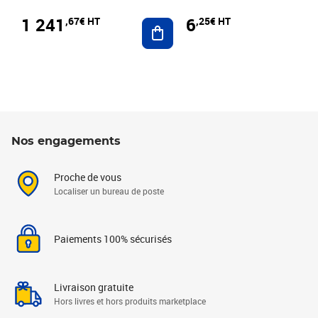
1 241
6
,67€ HT
,25€ HT
Ajouter au panier
Nos engagements
Proche de vous
Localiser un bureau de poste
Paiements 100% sécurisés
Livraison gratuite
Hors livres et hors produits marketplace