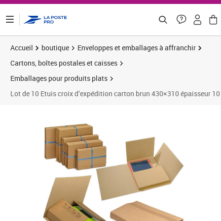
ontenu de la page
Accueil
boutique
Enveloppes et emballages à affranchir
Cartons, boîtes postales et caisses
Emballages pour produits plats
Lot de 10 Etuis croix d’expédition carton brun 430×310 épaisseur 1
Prix 24,99€