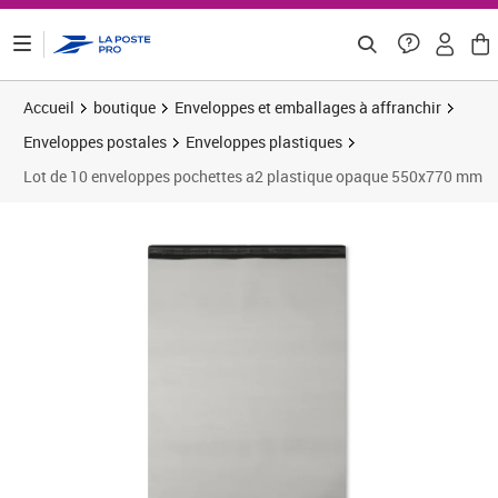
ontenu de la page
Accueil
boutique
Enveloppes et emballages à affranchir
Enveloppes postales
Enveloppes plastiques
Lot de 10 enveloppes pochettes a2 plastique opaque 550x770 mm
Prix barré 6,54 €
Prix 5,95€