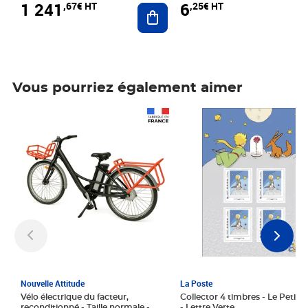
1 241
6
,67€ HT
,25€ HT
Ajouter au panier
Vous pourriez également aimer
Prix 1 241,67€ HT
Prix 6,25€ HT
Nouvelle Attitude
La Poste
Vélo électrique du facteur,
Collector 4 timbres - Le Petit P
reconditionné - Taille normale -
- Lettre Verte