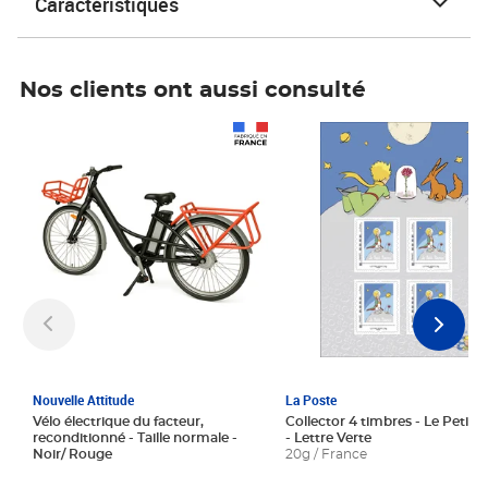
Caractéristiques
Nos clients ont aussi consulté
Prix 1 241,67€ HT
Prix 6,25€ HT
Nouvelle Attitude
La Poste
Vélo électrique du facteur,
Collector 4 timbres - Le Petit P
reconditionné - Taille normale -
- Lettre Verte
Noir/ Rouge
20g / France