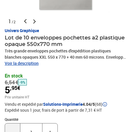
1
/2
Univers Graphique
Lot de 10 enveloppes pochettes a2 plastique
opaque 550x770 mm
Très grande enveloppes pochettes d'expédition plastiques
blanches opaques XXL 550 x 770 + 40 mm 60 microns. Enveloppe
fine, légère, solide, inviolable et imperméableEnveloppe pochette
Voir la description
d'expédition plastique Particulièrement adapté pour les grands
En stock
envois de textile manteaux, vestes, bottes, ou grands
6,54 €
objets.Format 550 x 770 mm avec rabat de fermeture de 40 mm
-9%
5
,95€
très grand format XXLUne enveloppe pochette plastique avec
fermeture définitive.Une enveloppe pochette indéchirable qui
Prix unitaire HT
résiste à toutes les manipulations.Une enveloppe étanche, votre
Vendu et expédié par
Solutions-Imprimerie
4.04/5
(68)
envoi ne subira pas les intempéries la pochette est 100%
Expédié sous 1 jour, frais de port à partir de 7,31 € HT
imperméable.Une enveloppe pochette plastique ultra légère, vous
Quantité : 1
permettant d'économiser des frais de port (plus léger que les
Quantité
pochettes normales ou boites, elle vous permet souvent de passer
sur le coût de port inférieur).Une enveloppe pochette ultra fine qui