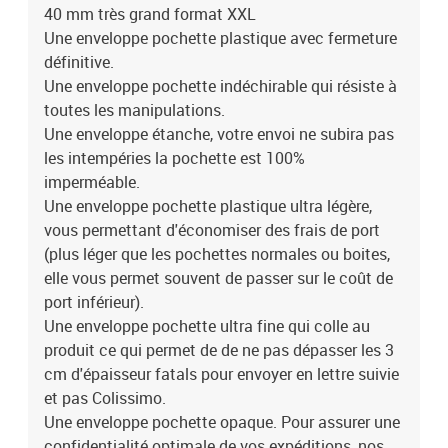
étiquettes, la composition de nos pochettes permet la tenue
40 mm très grand format XXL
optimale des étiquettes sur le plastique 0 la différence de
Une enveloppe pochette plastique avec fermeture
nombreuses enveloppes ou pochette existante.Fermeture par
définitive.
bande autocollante détachable ultra forte pour fermeture
Une enveloppe pochette indéchirable qui résiste à
définitive de votre enveloppe. Épaisseur : 60 µ
toutes les manipulations.
Une enveloppe étanche, votre envoi ne subira pas
les intempéries la pochette est 100%
imperméable.
Une enveloppe pochette plastique ultra légère,
vous permettant d'économiser des frais de port
(plus léger que les pochettes normales ou boites,
elle vous permet souvent de passer sur le coût de
port inférieur).
Une enveloppe pochette ultra fine qui colle au
produit ce qui permet de de ne pas dépasser les 3
cm d'épaisseur fatals pour envoyer en lettre suivie
et pas Colissimo.
Une enveloppe pochette opaque. Pour assurer une
confidentialité optimale de vos expéditions, nos