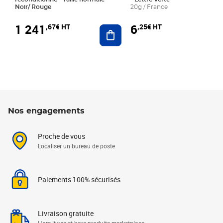
Noir/ Rouge
20g / France
1 241
6
,67€ HT
,25€ HT
Ajouter au panier
Nos engagements
Proche de vous
Localiser un bureau de poste
Paiements 100% sécurisés
Livraison gratuite