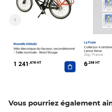
La Poste
Nouvelle Attitude
Collector 4 timbres
Vélo électrique du facteur, reconditionné
Lettre Verte
- Taille normale - Noir/ Rouge
20g / France
1 241
6
,67€ HT
,25€ HT
Ajouter au panier
Vous pourriez également ai