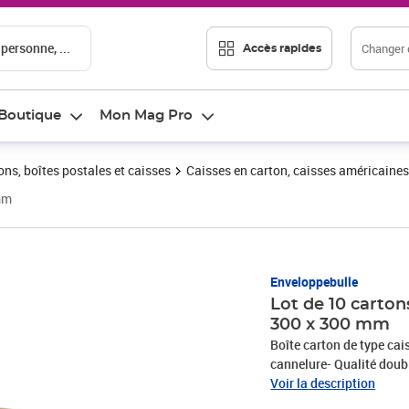
 personne, ...
Changer d
Accès rapides
Boutique
Mon Mag Pro
ons, boîtes postales et caisses
Caisses en carton, caisses américaines
mm
Prix 30,58€
Enveloppebulle
Lot de 10 carto
300 x 300 mm
Boîte carton de type cai
cannelure- Qualité doubl
(marron)- Très bonne rés
Voir la description
rangements, classements