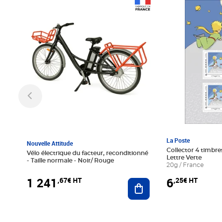
Prix 1 241,67€ HT
Prix 6,25€ HT
La Poste
Nouvelle Attitude
Collector 4 timbres
Vélo électrique du facteur, reconditionné
Lettre Verte
- Taille normale - Noir/ Rouge
20g / France
1 241
6
,67€ HT
,25€ HT
Ajouter au panier