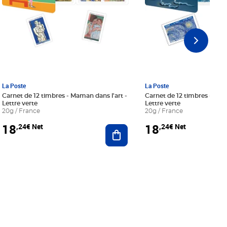
La Poste
La Poste
Carnet de 12 timbres - Maman dans l'art -
Carnet de 12 timbres - Le bl
Lettre verte
Lettre verte
20g / France
20g / France
18
18
,24€ Net
,24€ Net
r au panier
Ajouter au panier