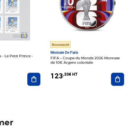
Nouveauté
Monnaie De Paris
 - Le Petit Prince -
FIFA – Coupe du Monde 2026 Monnaie
de 10€ Argent colorisée
123
,33€ HT
Ajoute
Ajouter au panier
mer