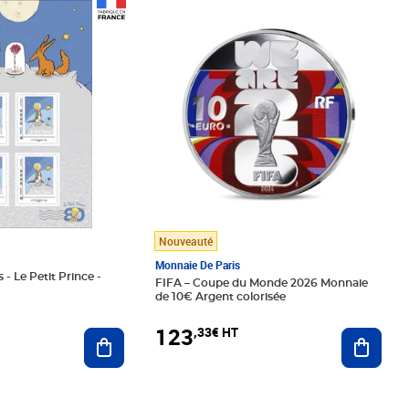
Prix 123,33€ HT
Nouveauté
Monnaie De Paris
 - Le Petit Prince -
FIFA – Coupe du Monde 2026 Monnaie
de 10€ Argent colorisée
123
,33€ HT
Ajoute
Ajouter au panier