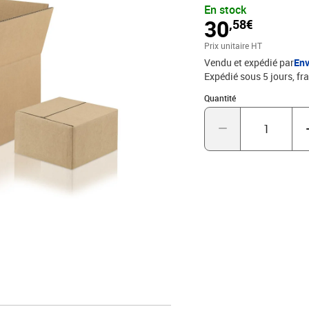
En stock
de place pour le stockag
30
,58€
résistance !
Prix unitaire HT
Vendu et expédié par
Env
Expédié sous 5 jours, fra
Quantité : 1
Quantité