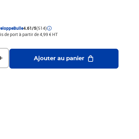
e.Le meilleur rapport qualité/prix en terme de protection et de
eloppeBulle
4.61/5
(514)
is de port à partir de 4,99 € HT
Ajouter au panier