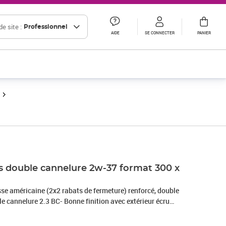
e site :
Professionnel
AIDE
SE CONNECTER
PANIER
ns double cannelure 2w-37 format 300 x
sse américaine (2x2 rabats de fermeture) renforcé, double
e cannelure 2.3 BC- Bonne finition avec extérieur écru
istance.- Idéal pour vos expéditions- Très pratique pour vos
 et déménagements !- 100% recyclable.- Livré à plat = gain