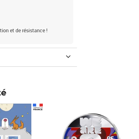
tion et de résistance !
té
Prix 123,33€ HT