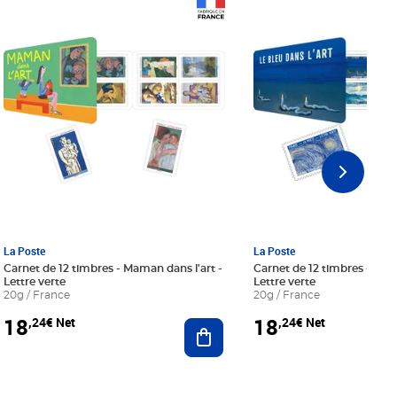
Prix 18,24€ Net
Prix 18,24€ Net
La Poste
La Poste
Carnet de 12 timbres - Maman dans l'art -
Carnet de 12 timbres - Le bl
Lettre verte
Lettre verte
20g / France
20g / France
18
18
,24€ Net
,24€ Net
r au panier
Ajouter au panier