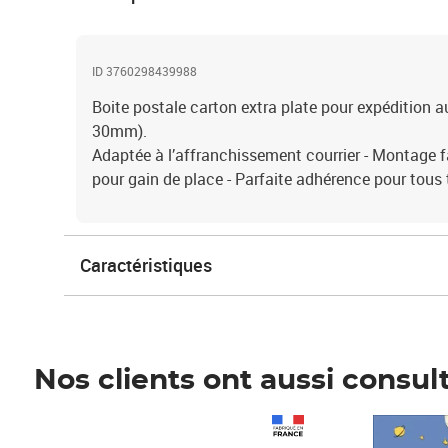
ID 3760298439988
Boite postale carton extra plate pour expédition a
30mm).
Adaptée à l’affranchissement courrier - Montage fac
pour gain de place - Parfaite adhérence pour tous 
Caractéristiques
Nos clients ont aussi consul
Prix 1 241,67€ HT
Prix 6,25€ HT