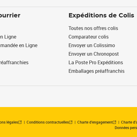
ourrier
Expéditions de Colis
Toutes nos offres colis
n Ligne
Comparateur colis
mmandée en Ligne
Envoyer un Colissimo
Envoyer un Chronopost
réaffranchies
La Poste Pro Expéditions
Emballages préaffranchis
ons légales
Conditions contractuelles
Charte d’engagement
Charte d'a
Données pers