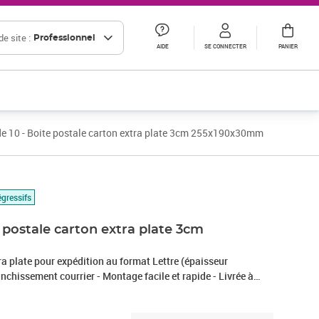
e site :
Professionnel
AIDE
SE CONNECTER
PANIER
de 10 - Boite postale carton extra plate 3cm 255x190x30mm
égressifs
e postale carton extra plate 3cm
ra plate pour expédition au format Lettre (épaisseur
chissement courrier - Montage facile et rapide - Livrée à
- Parfaite adhérence pour tous types d’adhésifs.