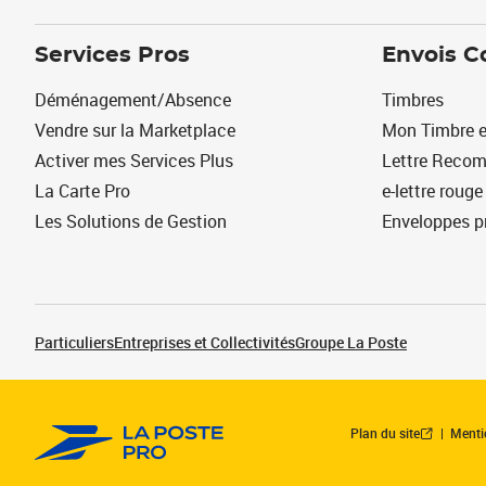
Services Pros
Envois C
Déménagement/Absence
Timbres
Vendre sur la Marketplace
Mon Timbre e
Activer mes Services Plus
Lettre Reco
La Carte Pro
e-lettre rouge
Les Solutions de Gestion
Enveloppes p
Particuliers
Entreprises et Collectivités
Groupe La Poste
Plan du site
Menti