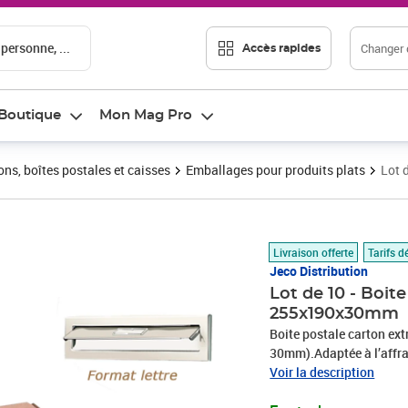
 personne, ...
Changer d
Accès rapides
Boutique
Mon Mag Pro
ons, boîtes postales et caisses
Emballages pour produits plats
Lot 
Prix 13,33€
Livraison offerte
Tarifs d
Jeco Distribution
Lot de 10 - Boit
255x190x30mm
Boite postale carton ext
30mm).Adaptée à l’affran
plat pour gain de place 
Voir la description