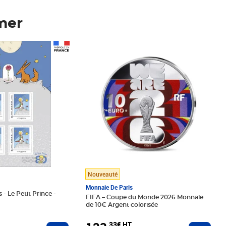
mer
Prix 123,33€ HT
Nouveauté
Monnaie De Paris
 - Le Petit Prince -
FIFA – Coupe du Monde 2026 Monnaie
de 10€ Argent colorisée
,33€ HT
Ajoute
Ajouter au panier