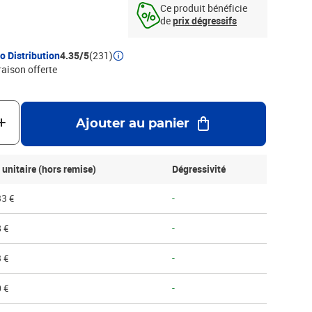
Ce produit bénéficie
de
prix dégressifs
o Distribution
4.35/5
(231)
raison offerte
Ajouter au panier
 unitaire (hors remise)
Dégressivité
33 €
-
 €
-
 €
-
 €
-