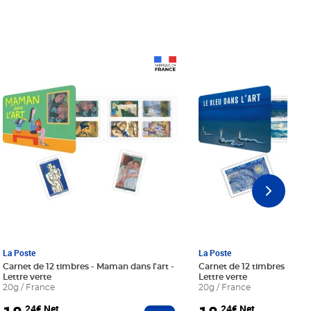
Prix 18,24€ Net
Prix 18,24€ Net
La Poste
La Poste
Carnet de 12 timbres - Maman dans l'art -
Carnet de 12 timbres - Le bl
Lettre verte
Lettre verte
20g / France
20g / France
,24€ Net
,24€ Net
r au panier
Ajouter au panier