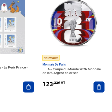
Nouveauté
Monnaie De Paris
 - Le Petit Prince -
FIFA – Coupe du Monde 2026 Monnaie
de 10€ Argent colorisée
123
,33€ HT
Ajoute
Ajouter au panier