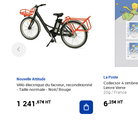
La Poste
Nouvelle Attitude
Collector 4 timbres
Vélo électrique du facteur, reconditionné
Lettre Verte
- Taille normale - Noir/ Rouge
20g / France
1 241
6
,67€ HT
,25€ HT
Ajouter au panier