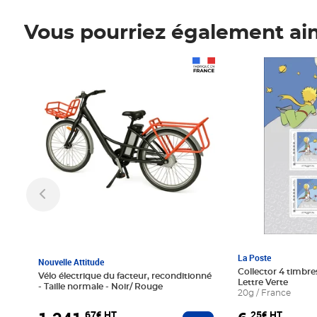
Vous pourriez également ai
Prix 1 241,67€ HT
Prix 6,25€ HT
La Poste
Nouvelle Attitude
Collector 4 timbres
Vélo électrique du facteur, reconditionné
Lettre Verte
- Taille normale - Noir/ Rouge
20g / France
,67€ HT
,25€ HT
Ajouter au panier