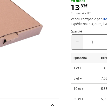
En stock
13
,33€
Prix unitaire HT
Vendu et expédié par
Jec
Expédié sous 3 jours
liv
Quantité : 1
Quantité
Quantité
Prix
1 et +
13,
5 et +
7,08
10 et +
5,83
30 et +
5,00