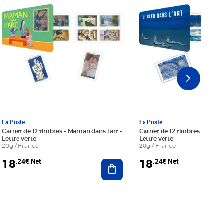
La Poste
La Poste
Carnet de 12 timbres - Maman dans l'art -
Carnet de 12 timbres - Le bl
Lettre verte
Lettre verte
20g / France
20g / France
18
18
,24€ Net
,24€ Net
r au panier
Ajouter au panier