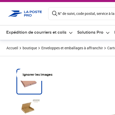
ontenu de la page
N° de suivi, code postal, service à la
Expédition de courriers et colis
Solutions Pro
Accueil
boutique
Enveloppes et emballages à affranchir
Cart
Ignorer les images