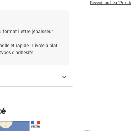
Revenir au lien "Prix d
u format Lettre (épaisseur
ile et rapide - Livrée à plat
types d’adhésifs.
té
Prix 123,33€ HT