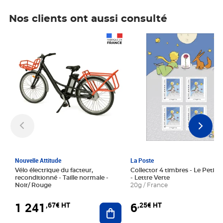
Nos clients ont aussi consulté
Prix 1 241,67€ HT
Prix 6,25€ HT
Nouvelle Attitude
La Poste
Vélo électrique du facteur,
Collector 4 timbres - Le Petit P
reconditionné - Taille normale -
- Lettre Verte
Noir/ Rouge
20g / France
1 241
6
,67€ HT
,25€ HT
Ajouter au panier