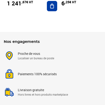
1 241
6
,67€ HT
,25€ HT
Ajouter au panier
Nos engagements
Proche de vous
Localiser un bureau de poste
Paiements 100% sécurisés
Livraison gratuite
Hors livres et hors produits marketplace