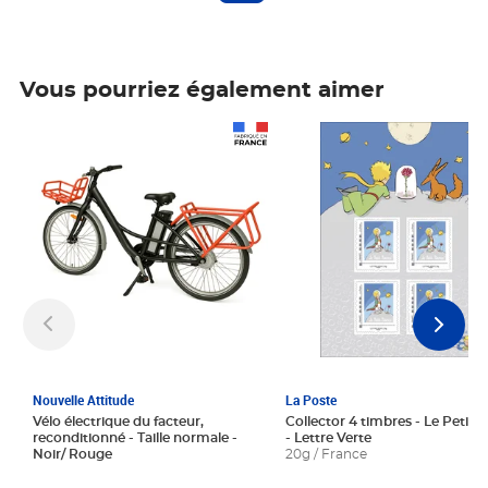
Vous pourriez également aimer
Prix 1 241,67€ HT
Prix 6,25€ HT
Nouvelle Attitude
La Poste
Vélo électrique du facteur,
Collector 4 timbres - Le Petit P
reconditionné - Taille normale -
- Lettre Verte
Noir/ Rouge
20g / France