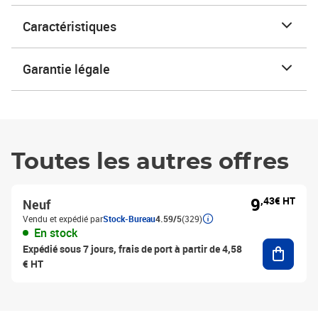
Caractéristiques
Garantie légale
Toutes les autres offres
9
,43€ HT
Neuf
Vendu et expédié par
Stock-Bureau
4.59/5
(329)
En stock
Ajouter
Expédié sous 7 jours, frais de port à partir de 4,58
€ HT