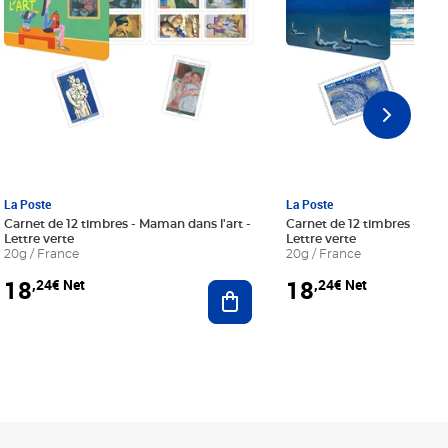
La Poste
La Poste
Carnet de 12 timbres - Maman dans l'art -
Carnet de 12 timbres - Le bl
Lettre verte
Lettre verte
20g / France
20g / France
18
18
,24€ Net
,24€ Net
r au panier
Ajouter au panier