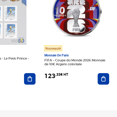
Nouveauté
Monnaie De Paris
 - Le Petit Prince -
FIFA – Coupe du Monde 2026 Monnaie
de 10€ Argent colorisée
123
,33€ HT
Ajoute
Ajouter au panier