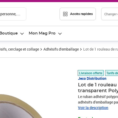
 personne, ...
Changer d
Accès rapides
Boutique
Mon Mag Pro
sifs, cerclage et collage
Adhésifs d'emballage
Lot de 1 rouleau de
Prix 8,33€
Livraison offerte
Tarifs d
Jeco Distribution
Lot de 1 roulea
transparent Pol
Le ruban adhésif polypro
adhésifs d’emballage pa
caisses carton. Cette q
Voir la description
usages réguliers et à la