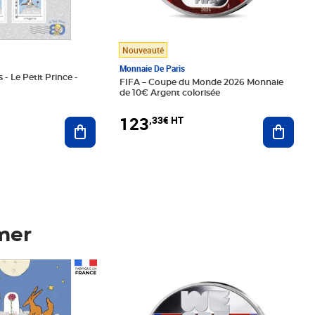
Nouveauté
Monnaie De Paris
 - Le Petit Prince -
FIFA – Coupe du Monde 2026 Monnaie
de 10€ Argent colorisée
123
,33€ HT
Ajoute
Ajouter au panier
mer
Prix 123,33€ HT