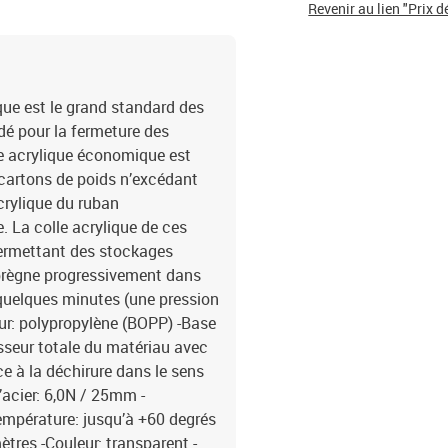
Revenir au lien "Prix d
que est le grand standard des
é pour la fermeture des
ne acrylique économique est
 cartons de poids n’excédant
rylique du ruban
. La colle acrylique de ces
permettant des stockages
mprègne progressivement dans
 quelques minutes (une pression
eur: polypropylène (BOPP) -Base
isseur totale du matériau avec
e à la déchirure dans le sens
’acier: 6,0N / 25mm -
empérature: jusqu’à +60 degrés
res -Couleur: transparent -