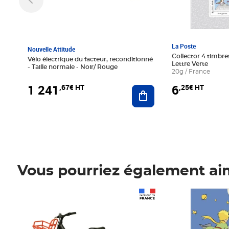
La Poste
Nouvelle Attitude
Collector 4 timbres
Vélo électrique du facteur, reconditionné
Lettre Verte
- Taille normale - Noir/ Rouge
20g / France
1 241
6
,67€ HT
,25€ HT
Ajouter au panier
Vous pourriez également ai
Prix 1 241,67€ HT
Prix 6,25€ HT