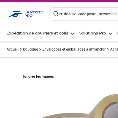
ontenu de la page
N° de suivi, code postal, service à la
Expédition de courriers et colis
Solutions Pro
Accueil
boutique
Enveloppes et emballages à affranchir
Adhé
Ignorer les images