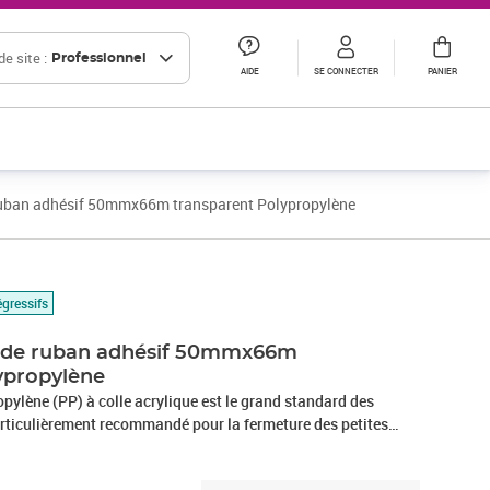
e site :
Professionnel
AIDE
SE CONNECTER
PANIER
 ruban adhésif 50mmx66m transparent Polypropylène
égressifs
u de ruban adhésif 50mmx66m
ypropylène
pylène (PP) à colle acrylique est le grand standard des
rticulièrement recommandé pour la fermeture des petites
ualité polypropylène acrylique économique est adaptée aux
 fermeture de cartons de poids n’excédant généralement pas