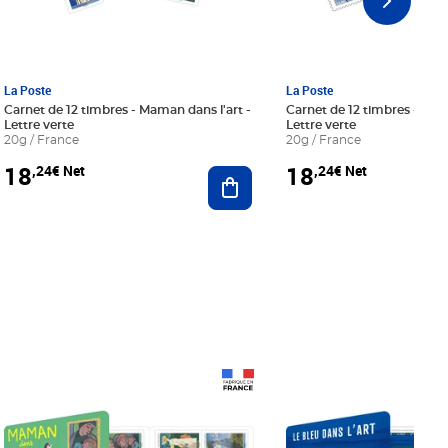
La Poste
La Poste
Carnet de 12 timbres - Maman dans l'art -
Carnet de 12 timbres - Le bl
Lettre verte
Lettre verte
20g / France
20g / France
18
18
,24€ Net
,24€ Net
r au panier
Ajouter au panier
Prix 18,24€ Net
Prix 18,24€ Net