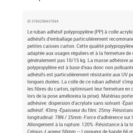
ID 3760298437694
Le ruban adhésif polypropylène (PP) à colle acryli
adhésifs d’emballage particulièrement recommand
petites caisses carton. Cette qualité polypropylè
adaptée aux usages réguliers et à la fermeture de
généralement pas 10/15 kg. La masse adhésive ac
polypropylène est à base d’eau donc non polluante
adhésifs est particulièrement résistante aux UV 
longues durées. La colle de ce ruban adhésif s’i
les fibres du carton, optimisant leur fermeture en
lors de la pose améliorera la prise). Matériau port
adhésive: dispersion d’acrylate sans solvant -Épa
adhésif: 43my -Épaisseur du film: 25my -Résistanc
longitudinal: 78N / 25mm -Force d’adhérence sur l
Allongement à la rupture: 120% -Résistance à la t
Celsius -Largeur 50mm – Longueur de bande 66 mèt