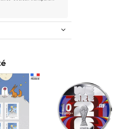
té
Prix 123,33€ HT