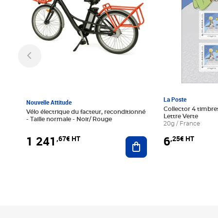
La Poste
Nouvelle Attitude
Collector 4 timbres
Vélo électrique du facteur, reconditionné
Lettre Verte
- Taille normale - Noir/ Rouge
20g / France
1 241
6
,67€ HT
,25€ HT
Ajouter au panier