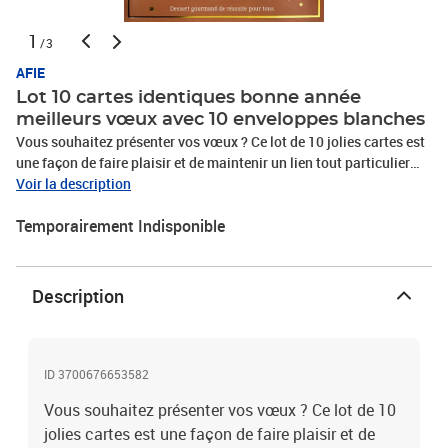
1
/3
AFIE
Lot 10 cartes identiques bonne année
meilleurs vœux avec 10 enveloppes blanches
Vous souhaitez présenter vos vœux ? Ce lot de 10 jolies cartes est
une façon de faire plaisir et de maintenir un lien tout particulier
avec vos proches ou vos connaissances, relations. Ces cartes avec
Voir la description
enveloppes blanches peuvent être envoyées par La Poste ou
Temporairement Indisponible
remises avec les étrennes de fin d'année. Carte format fermé
11,5x17cm, livrée avec enveloppe blanche format 12x17,5cm.
Joyeuses fêtes !
Description
ID 3700676653582
Vous souhaitez présenter vos vœux ? Ce lot de 10
jolies cartes est une façon de faire plaisir et de