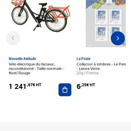
Nouvelle Attitude
La Poste
Vélo électrique du facteur,
Collector 4 timbres - Le Petit P
reconditionné - Taille normale -
- Lettre Verte
Noir/ Rouge
20g / France
1 241
6
,67€ HT
,25€ HT
Ajouter au panier