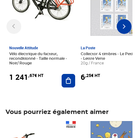
Nouvelle Attitude
La Poste
Vélo électrique du facteur,
Collector 4 timbres - Le Petit P
reconditionné - Taille normale -
- Lettre Verte
Noir/ Rouge
20g / France
1 241
6
,67€ HT
,25€ HT
Ajouter au panier
Vous pourriez également aimer
Prix 1 241,67€ HT
Prix 6,25€ HT