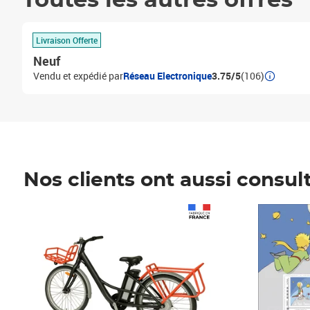
Toutes les autres offres
Livraison Offerte
Neuf
Vendu et expédié par
Réseau Electronique
3.75/5
(106)
Nos clients ont aussi consul
Prix 1 241,67€ HT
Prix 6,25€ HT