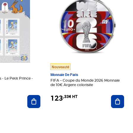
Nouveauté
Monnaie De Paris
 - Le Petit Prince -
FIFA – Coupe du Monde 2026 Monnaie
de 10€ Argent colorisée
123
,33€ HT
Ajoute
Ajouter au panier