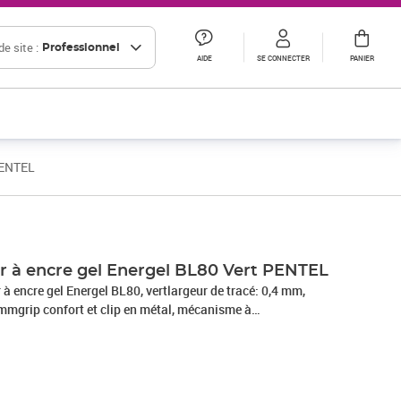
e site :
Professionnel
AIDE
SE CONNECTER
PANIER
 PENTEL
Prix 10,00€ HT
ler à encre gel Energel BL80 Vert PENTEL
r à encre gel Energel BL80, vertlargeur de tracé: 0,4 mm,
0 mmgrip confort et clip en métal, mécanisme à
s: argent/vert, rechargeable avec mine LR10(BL80-DX)