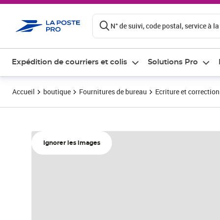
ontenu de la page
N° de suivi, code postal, service à la
Expédition de courriers et colis
Solutions Pro
Accueil
boutique
Fournitures de bureau
Ecriture et correction
Ignorer les images