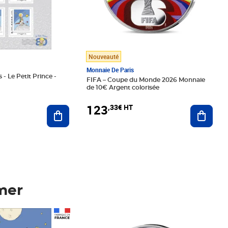
Nouveauté
Monnaie De Paris
 - Le Petit Prince -
FIFA – Coupe du Monde 2026 Monnaie
de 10€ Argent colorisée
123
,33€ HT
Ajoute
Ajouter au panier
mer
Prix 123,33€ HT