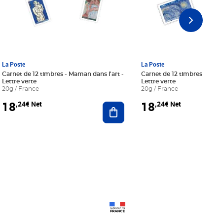
La Poste
La Poste
Carnet de 12 timbres - Maman dans l'art -
Carnet de 12 timbres - Le bl
Lettre verte
Lettre verte
20g / France
20g / France
18
18
,24€ Net
,24€ Net
r au panier
Ajouter au panier
Prix 18,24€ Net
Prix 18,24€ Net