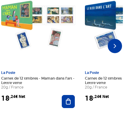
La Poste
La Poste
Carnet de 12 timbres - Maman dans l'art -
Carnet de 12 timbres - Le bl
Lettre verte
Lettre verte
20g / France
20g / France
18
18
,24€ Net
,24€ Net
r au panier
Ajouter au panier