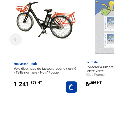
La Poste
Nouvelle Attitude
Collector 4 timbres
Vélo électrique du facteur, reconditionné
Lettre Verte
- Taille normale - Noir/ Rouge
20g / France
1 241
6
,67€ HT
,25€ HT
Ajouter au panier