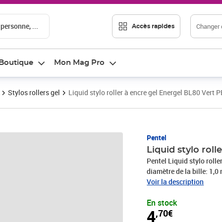
 personne, ...
Changer d
Accès rapides
Boutique
Mon Mag Pro
Stylos rollers gel
Liquid stylo roller à encre gel Energel BL80 Vert
Prix 4,70€
Pentel
Liquid stylo rol
Pentel Liquid stylo rolle
diamètre de la bille: 1,
pressioncouleur du corp
Voir la description
En stock
4
,70€