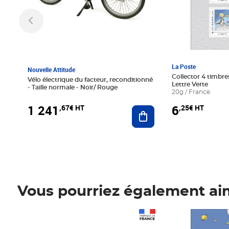
La Poste
Nouvelle Attitude
Collector 4 timbres
Vélo électrique du facteur, reconditionné
Lettre Verte
- Taille normale - Noir/ Rouge
20g / France
1 241
6
,67€ HT
,25€ HT
Ajouter au panier
Vous pourriez également ai
Prix 1 241,67€ HT
Prix 6,25€ HT