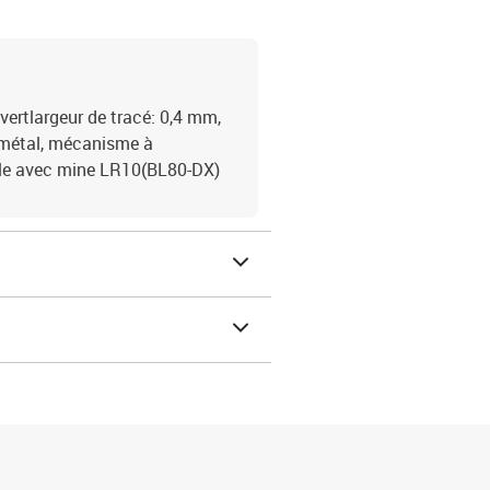
 vertlargeur de tracé: 0,4 mm,
n métal, mécanisme à
able avec mine LR10(BL80-DX)