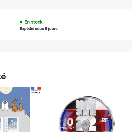
En stock
Expédié sous 5 jours
té
Prix 123,33€ HT