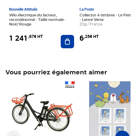
Nouvelle Attitude
La Poste
Vélo électrique du facteur,
Collector 4 timbres - Le Petit P
reconditionné - Taille normale -
- Lettre Verte
Noir/ Rouge
20g / France
1 241
6
,67€ HT
,25€ HT
Ajouter au panier
Vous pourriez également aimer
Prix 1 241,67€ HT
Prix 6,25€ HT