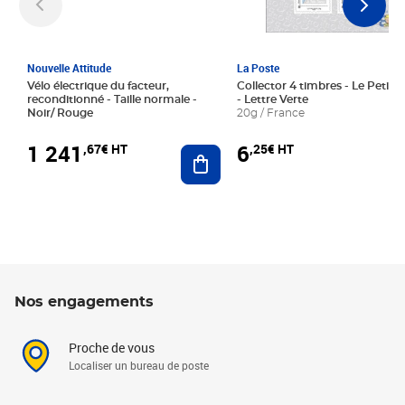
Nouvelle Attitude
La Poste
Vélo électrique du facteur,
Collector 4 timbres - Le Petit P
reconditionné - Taille normale -
- Lettre Verte
Noir/ Rouge
20g / France
1 241
6
,67€ HT
,25€ HT
Ajouter au panier
Nos engagements
Proche de vous
Localiser un bureau de poste