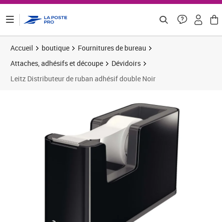
ontenu de la page
Accueil
boutique
Fournitures de bureau
Attaches, adhésifs et découpe
Dévidoirs
Leitz Distributeur de ruban adhésif double Noir
Prix 26,13€
Prix b
Prix 3