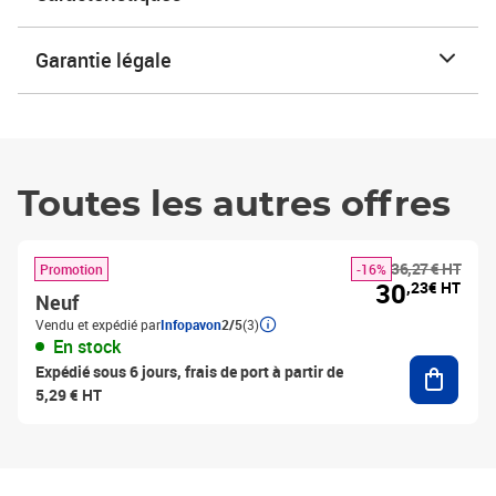
Garantie légale
Toutes les autres offres
36,27 € HT
Promotion
-16%
30
,23€ HT
Neuf
Vendu et expédié par
Infopavon
2/5
(3)
En stock
Ajouter
Expédié sous 6 jours, frais de port à partir de
5,29 € HT