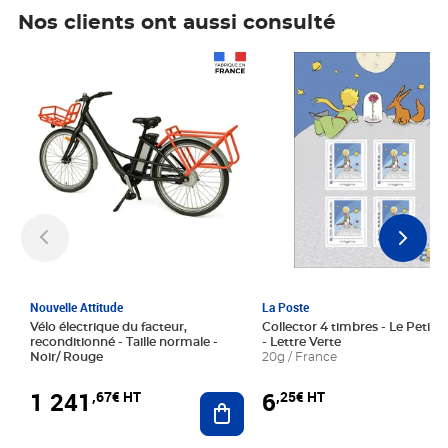
Nos clients ont aussi consulté
Prix 1 241,67€ HT
Prix 6,25€ HT
Nouvelle Attitude
La Poste
Vélo électrique du facteur,
Collector 4 timbres - Le Petit P
reconditionné - Taille normale -
- Lettre Verte
Noir/ Rouge
20g / France
1 241
6
,67€ HT
,25€ HT
Ajouter au panier