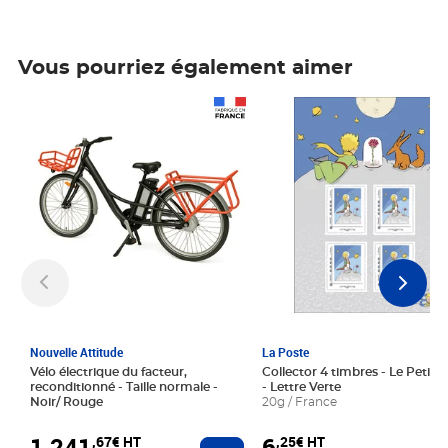
Vous pourriez également aimer
Prix 1 241,67€ HT
Prix 6,25€ HT
Nouvelle Attitude
La Poste
Vélo électrique du facteur,
Collector 4 timbres - Le Petit P
reconditionné - Taille normale -
- Lettre Verte
Noir/ Rouge
20g / France
1 241
6
,67€ HT
,25€ HT
Ajouter au panier