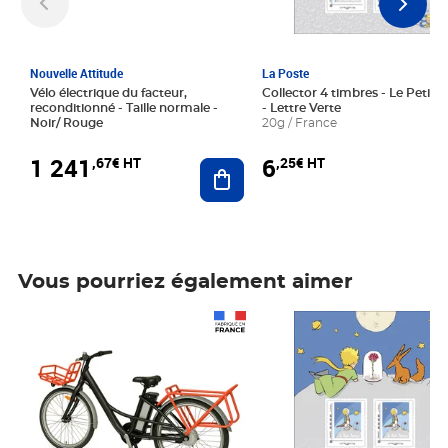
Nouvelle Attitude
La Poste
Vélo électrique du facteur,
Collector 4 timbres - Le Petit P
reconditionné - Taille normale -
- Lettre Verte
Noir/ Rouge
20g / France
1 241
6
,67€ HT
,25€ HT
Ajouter au panier
Vous pourriez également aimer
Prix 1 241,67€ HT
Prix 6,25€ HT