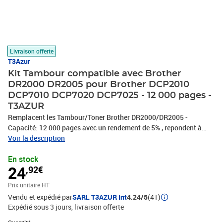
Livraison offerte
T3Azur
Kit Tambour compatible avec Brother
DR2000 DR2005 pour Brother DCP2010
DCP7010 DCP7020 DCP7025 - 12 000 pages -
T3AZUR
Remplacent les Tambour/Toner Brother DR2000/DR2005 -
Capacité: 12 000 pages avec un rendement de 5% , repondent à
toutes les normes européennes ISO 9001/14001, STMC, CE, ROHS
Voir la description
. Encre de haute qualité qui garantie une excellence qualité
En stock
d'impression - Marque T3AZUR
24
,92€
Prix unitaire HT
Vendu et expédié par
SARL T3AZUR Int
4.24/5
(41)
Expédié sous 3 jours
livraison offerte
Quantité : 1