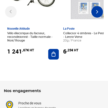
Nouvelle Attitude
La Poste
Vélo électrique du facteur,
Collector 4 timbres - Le Petit P
reconditionné - Taille normale -
- Lettre Verte
Noir/ Rouge
20g / France
1 241
6
,67€ HT
,25€ HT
Ajouter au panier
Nos engagements
Proche de vous
Localiser un bureau de poste