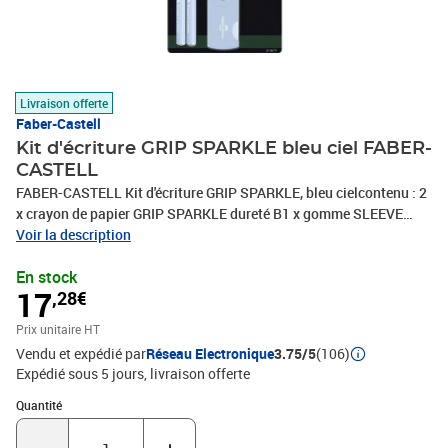
Livraison offerte
Faber-Castell
Kit d'écriture GRIP SPARKLE bleu ciel FABER-
CASTELL
FABER-CASTELL Kit d'écriture GRIP SPARKLE, bleu cielcontenu : 2
x crayon de papier GRIP SPARKLE dureté B1 x gomme SLEEVE
Mini bleu ciel1 x taille-crayon SLEEVE Mini bleu ciel(218471) Kit
Voir la description
d''écriture GRIP SPARKLE Harmony, carte blister • dimensions de la
En stock
carte blister : (L)91 x (H)235 mm • vendu uniquement en
17
,28€
conditionnement Contenu : - 2 x crayon à papier GRIP SPARKLE,
degré de dureté : B - 1 x gomme SLEEVE MINI - 1 x taille-crayon
Prix unitaire HT
double SLEEVE MINI
Vendu et expédié par
Réseau Electronique
3.75/5
(106)
Expédié sous 5 jours
livraison offerte
Quantité : 1
Quantité