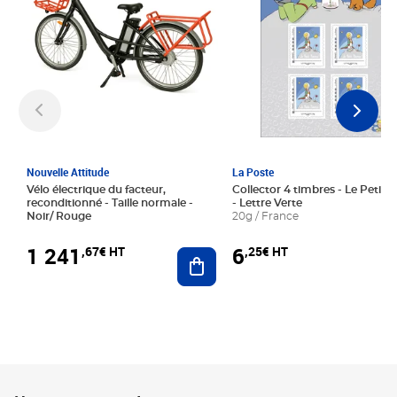
Nouvelle Attitude
La Poste
Vélo électrique du facteur,
Collector 4 timbres - Le Petit P
reconditionné - Taille normale -
- Lettre Verte
Noir/ Rouge
20g / France
1 241
6
,67€ HT
,25€ HT
Ajouter au panier