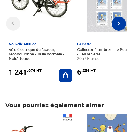
Nouvelle Attitude
La Poste
Vélo électrique du facteur,
Collector 4 timbres - Le Petit P
reconditionné - Taille normale -
- Lettre Verte
Noir/ Rouge
20g / France
1 241
6
,67€ HT
,25€ HT
Ajouter au panier
Vous pourriez également aimer
Prix 1 241,67€ HT
Prix 6,25€ HT