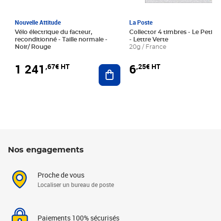
Nouvelle Attitude
La Poste
Vélo électrique du facteur,
Collector 4 timbres - Le Petit P
reconditionné - Taille normale -
- Lettre Verte
Noir/ Rouge
20g / France
1 241
6
,67€ HT
,25€ HT
Ajouter au panier
Nos engagements
Proche de vous
Localiser un bureau de poste
Paiements 100% sécurisés