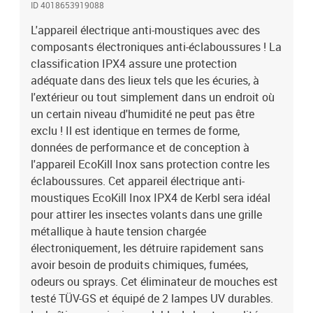
ID 4018653919088
attrayant pendant de nombreuses années. Le design mince avec la
maille exposée facilite des caractéristiques optimales de capture.
L'appareil électrique anti-moustiques avec des
Cet appareil électrique anti-mouches ne contient pas des produits
composants électroniques anti-éclaboussures ! La
chimiques et est respectueux avec l'environnement. La chaîne de
classification IPX4 assure une protection
suspension incluse et le bac de collecte le fait facile à installer et
adéquate dans des lieux tels que les écuries, à
utiliser. Couleur : Argent Dimensions : 72 x 12 x 32,5 cm (L x P x H)
l'extérieur ou tout simplement dans un endroit où
Matériau : acier inoxydable Alimentation : 230 V, 50 Hz Couverture
un certain niveau d'humidité ne peut pas être
d'attirance : 200 m² Tension : 2200 V Lampes UV spéciales (2 x 20
exclu ! Il est identique en termes de forme,
W) avec un haut niveau d'attirance des insectes Chaîne de
suspension et bac de collecte inclus Résistant à la corrosion et
données de performance et de conception à
aux rayures
l'appareil EcoKill Inox sans protection contre les
éclaboussures. Cet appareil électrique anti-
moustiques EcoKill Inox IPX4 de Kerbl sera idéal
pour attirer les insectes volants dans une grille
métallique à haute tension chargée
électroniquement, les détruire rapidement sans
avoir besoin de produits chimiques, fumées,
odeurs ou sprays. Cet éliminateur de mouches est
testé TÜV-GS et équipé de 2 lampes UV durables.