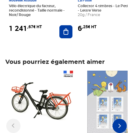
Nouvelle Attitude
La Poste
Vélo électrique du facteur,
Collector 4 timbres - Le Petit P
reconditionné - Taille normale -
- Lettre Verte
Noir/ Rouge
20g / France
1 241
6
,67€ HT
,25€ HT
Ajouter au panier
Vous pourriez également aimer
Prix 1 241,67€ HT
Prix 6,25€ HT