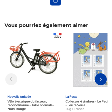
Vous pourriez également aimer
Prix 1 241,67€ HT
Prix 6,25€ HT
Nouvelle Attitude
La Poste
Vélo électrique du facteur,
Collector 4 timbres - Le Petit P
reconditionné - Taille normale -
- Lettre Verte
Noir/ Rouge
20g / France