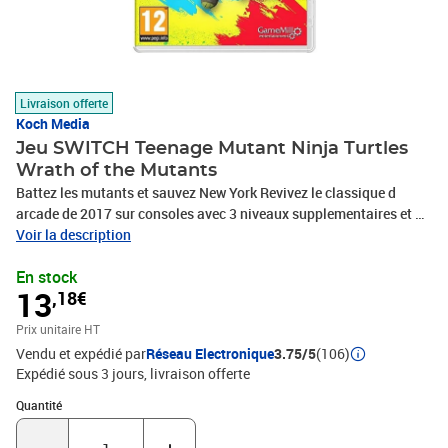
Livraison offerte
Koch Media
Jeu SWITCH Teenage Mutant Ninja Turtles
Wrath of the Mutants
Battez les mutants et sauvez New York Revivez le classique d
arcade de 2017 sur consoles avec 3 niveaux supplementaires et 6
combats de boss supplementaires Prenez le controle de Leonardo
Voir la description
Michelangelo Donatello ou Raphael dans ce beat em up classique
En stock
inspire du film culte Turtles in Time. Jouez avec vos amis en
13
,18€
cooperation locale et dominez le Foot Clan pour dejouer le plan
demonique du Shredder. Caracteristiques Revivez le jeu d arcade
Prix unitaire HT
classique avec 3 niveaux supplementaires et 6 boss
Vendu et expédié par
Réseau Electronique
3.75/5
(106)
supplementaires inedits par rapport au jeu de 2017. Incarnez les 4
Expédié sous 3 jours
livraison offerte
tortues tirees du dessin anime de 2012 mettant en vedette Leo
Mikey Donnie et Raph. Dominez les hordes avec votre tortue
Quantité : 1
Quantité
preferee Battez des vagues d ennemis combattez a travers 6
niveaux dont Dimension X et Coney Island 13 combats de boss sur