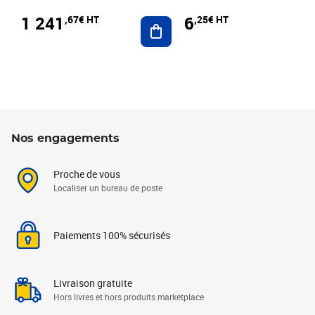
1 241
6
,67€ HT
,25€ HT
Ajouter au panier
Nos engagements
Proche de vous
Localiser un bureau de poste
Paiements 100% sécurisés
Livraison gratuite
Hors livres et hors produits marketplace