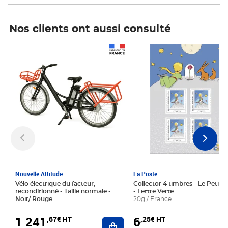
Nos clients ont aussi consulté
Prix 1 241,67€ HT
Prix 6,25€ HT
Nouvelle Attitude
La Poste
Vélo électrique du facteur,
Collector 4 timbres - Le Petit P
reconditionné - Taille normale -
- Lettre Verte
Noir/ Rouge
20g / France
1 241
6
,67€ HT
,25€ HT
Ajouter au panier