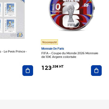
Nouveauté
Monnaie De Paris
 - Le Petit Prince -
FIFA – Coupe du Monde 2026 Monnaie
de 10€ Argent colorisée
123
,33€ HT
Ajoute
Ajouter au panier