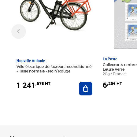
La Poste
Nouvelle Attitude
Collector 4 timbres
Vélo électrique du facteur, reconditionné
Lettre Verte
- Taille normale - Noir/ Rouge
20g / France
1 241
6
,67€ HT
,25€ HT
Ajouter au panier