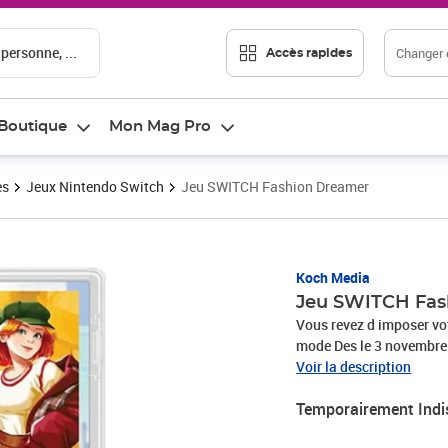
 personne, ...
Changer d
Accès rapides
Boutique
Mon Mag Pro
es
Jeux Nintendo Switch
Jeu SWITCH Fashion Dreamer
Koch Media
Jeu SWITCH Fas
Vous revez d imposer vot
mode Des le 3 novembre 
Switch et tentez de deve
Voir la description
va falloir faire ses pr
Temporairement Indi
passionnes de mode en qu
repondant a leur requete