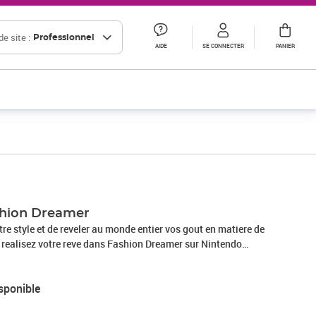
e site :
Professionnel
AIDE
SE CONNECTER
PANIER
hion Dreamer
re style et de reveler au monde entier vos gout en matiere de
realisez votre reve dans Fashion Dreamer sur Nintendo
nir le ou la prochain e influenceur se mode Mais avant cela il
euves Le monde de Fashion Dream grouille de Muses des
sponible
ete perpetuelle de nouvelles inspirations. eblouissez les en
 et en echange d une tenue qui les convaincra elles pourront