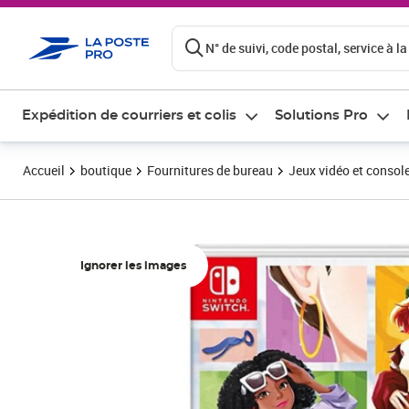
ontenu de la page
N° de suivi, code postal, service à la
Expédition de courriers et colis
Solutions Pro
Accueil
boutique
Fournitures de bureau
Jeux vidéo et consol
Ignorer les images