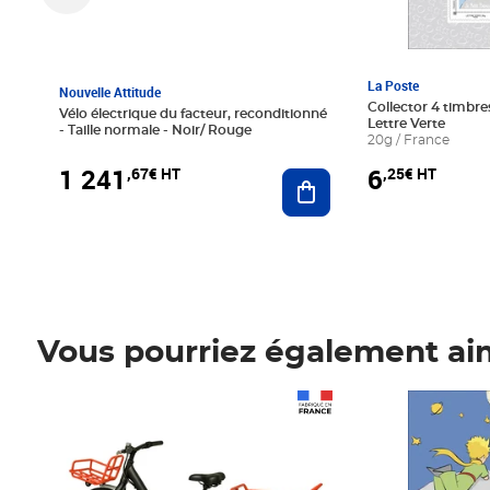
La Poste
Nouvelle Attitude
Collector 4 timbres
Vélo électrique du facteur, reconditionné
Lettre Verte
- Taille normale - Noir/ Rouge
20g / France
1 241
6
,67€ HT
,25€ HT
Ajouter au panier
Vous pourriez également ai
Prix 1 241,67€ HT
Prix 6,25€ HT