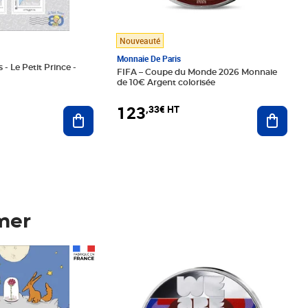
Nouveauté
Monnaie De Paris
 - Le Petit Prince -
FIFA – Coupe du Monde 2026 Monnaie
de 10€ Argent colorisée
123
,33€ HT
Ajoute
Ajouter au panier
mer
Prix 123,33€ HT