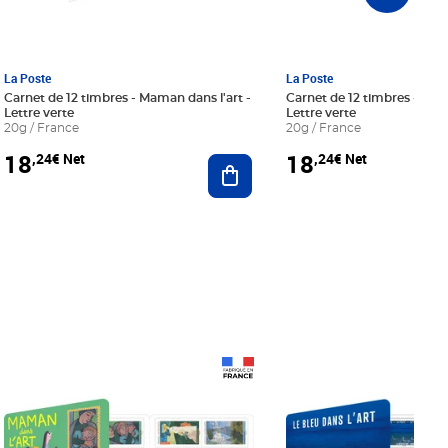
La Poste
La Poste
Carnet de 12 timbres - Maman dans l'art -
Carnet de 12 timbres - Le bl
Lettre verte
Lettre verte
20g / France
20g / France
18
18
,24€ Net
,24€ Net
r au panier
Ajouter au panier
Prix 18,24€ Net
Prix 18,24€ Net