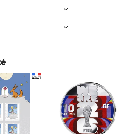
té
Prix 123,33€ HT