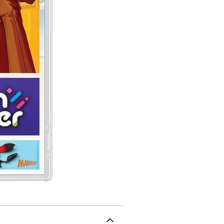
devenir vos followers e
connexions avec les Mus
personnalisation comme
qui ne manquait pas de g
utiliser ses articles de
a d autres Muses.