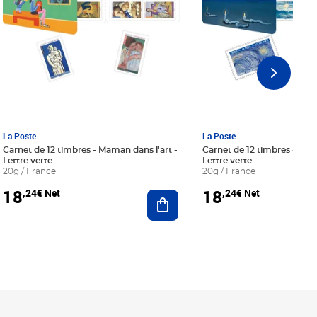
La Poste
La Poste
Carnet de 12 timbres - Maman dans l'art -
Carnet de 12 timbres - Le bl
Lettre verte
Lettre verte
20g / France
20g / France
18
18
,24€ Net
,24€ Net
r au panier
Ajouter au panier