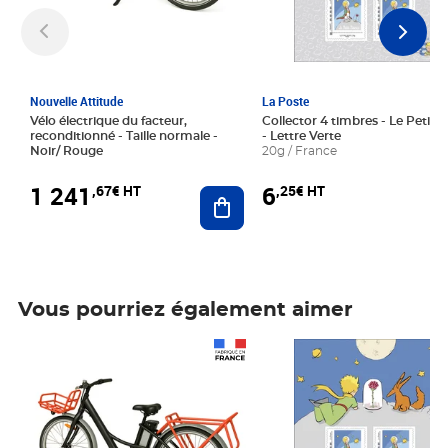
Nouvelle Attitude
La Poste
Vélo électrique du facteur,
Collector 4 timbres - Le Petit P
reconditionné - Taille normale -
- Lettre Verte
Noir/ Rouge
20g / France
1 241
6
,67€ HT
,25€ HT
Ajouter au panier
Vous pourriez également aimer
Prix 1 241,67€ HT
Prix 6,25€ HT