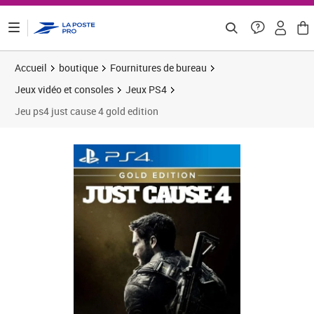
ontenu de la page
Accueil
boutique
Fournitures de bureau
Jeux vidéo et consoles
Jeux PS4
Jeu ps4 just cause 4 gold edition
Prix barré 41,66 €
Prix 37,98€