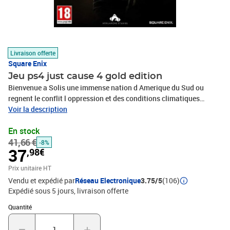
Livraison offerte
Square Enix
Jeu ps4 just cause 4 gold edition
Bienvenue a Solis une immense nation d Amerique du Sud ou
regnent le conflit l oppression et des conditions climatiques
extremes. Dans Just Cause 4 l agent solitaire Rico Rodriguez se
Voir la description
rend a Solis afin de decouvrir la verite sur son passe quoi qu il en
En stock
coute. Enfilez votre wingsuit equipez vous de votre grappin
41,66 €
entierement personnalisable et preparez vous a dechainer les
-8%
37
,98€
elements.
Prix unitaire HT
Vendu et expédié par
Réseau Electronique
3.75/5
(106)
Expédié sous 5 jours
livraison offerte
Quantité : 1
Quantité