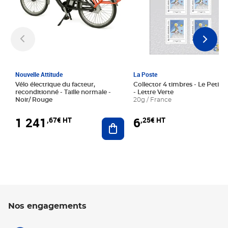
Nouvelle Attitude
La Poste
Vélo électrique du facteur,
Collector 4 timbres - Le Petit P
reconditionné - Taille normale -
- Lettre Verte
Noir/ Rouge
20g / France
1 241
6
,67€ HT
,25€ HT
Ajouter au panier
Nos engagements